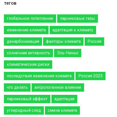
тегов
глобальное потепление
парниковые газы
изменение климата
адаптация к климату
декарбонизация
факторы климата
Россия
солнечная активность
Эль-Ниньо
климатические риски
последствия изменения климата
Россия 2025
что делать
антропогенное влияние
парниковый эффект
адаптация
углеродный след
смена климата