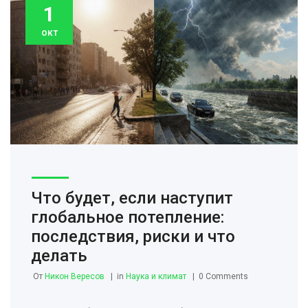
1
окт
Что будет, если наступит
глобальное потепление:
последствия, риски и что
делать
От
Никон Вересов
in
Наука и климат
0 Comments