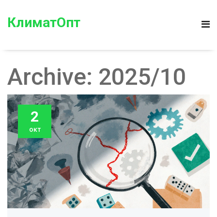
КлиматОпт
Archive: 2025/10
2
окт