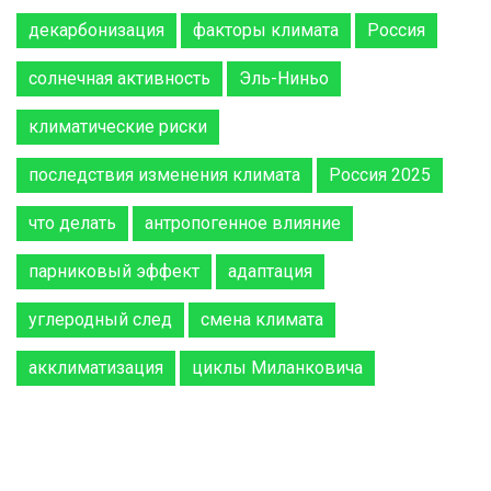
декарбонизация
факторы климата
Россия
солнечная активность
Эль-Ниньо
климатические риски
последствия изменения климата
Россия 2025
что делать
антропогенное влияние
парниковый эффект
адаптация
углеродный след
смена климата
акклиматизация
циклы Миланковича