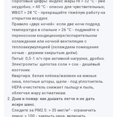
Пороговые цифры: индекс жары HI > 32 °C - уже
неудобно; > 40 °C - опасно для чувствительных;
WBGT > 28 °C - прекращайте тяжёлую работу на
открытом воздухе.
Правило «двух ночей»: если две ночи подряд
температура в спальне > 26 °C - подумайте о
переносном кондиционере/испарительном
охлаждении или ночной вентиляции с
теплоаккумуляцией (охлаждаем помещение
ночью - держим закрытым днём).
Питьё: 0,5-1 л/ч при активной нагрузке, дробно.
Электролиты: щепотка соли + сок - дешёвый
изотоник.
Квартира: белая плёнка/жалюзи на южные
окна, плотные шторы, щели - под уплотнитель.
HEPA‑очиститель снижает пыльцу и пыль,
облегчая жару астматикам.
Дым и пожар: как дышать легче и не дать
искре шанс.
Следите за PM2.5: > 35 мкг/м³ - ограничить
улицу; > 100 - закрыть окна, включить