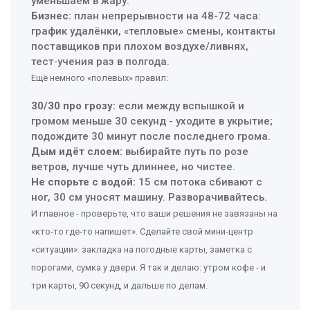
уменьшаем в жару.
Бизнес:
план непрерывности на 48-72 часа:
график удалёнки, «тепловые» смены, контакты
поставщиков при плохом воздухе/ливнях,
тест‑учения раз в полгода.
Ещё немного «полевых» правил:
30/30 про грозу:
если между вспышкой и
громом меньше 30 секунд - уходите в укрытие;
подождите 30 минут после последнего грома.
Дым идёт слоем:
выбирайте путь по розе
ветров, лучше чуть длиннее, но чистее.
Не спорьте с водой:
15 см потока сбивают с
ног, 30 см уносят машину. Разворачивайтесь.
И главное - проверьте, что ваши решения не завязаны на
«кто‑то где‑то напишет». Сделайте свой мини‑центр
«ситуации»: закладка на погодные карты, заметка с
порогами, сумка у двери. Я так и делаю: утром кофе - и
три карты, 90 секунд, и дальше по делам.