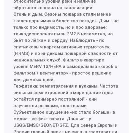
относительно уровня реки и наличие
обратного клапана на канализации.
Огонь и дым.
Сезоны пожаров стали менее
«календарными» и более «по погоде». Дым - не
только про видимость, но и про здоровье:
тонкодисперсная пыль PM2.5 незаметна, но
бьёт по лёгким и сердцу. Наблюдать - по
спутниковым картам активных термоточек
(FIRMS) и по индексам пожарной опасности от
национальных служб. Фильтр в квартире
уровня MERV 13/HEPA и самодельный «короб с
фильтром + вентилятор» - простое решение
для дымных дней.
Геофизика: землетрясения и вулканы.
Частота
сильных землетрясений в мире долгие годы
остаётся примерно постоянной - они
случаются рывками, кластерами.
Субъективное ощущение «их стало больше» в
медиа - эффект охвата. Данные - у
USGS/EMSC/GEONET/GFZ. Для севера Европы и
России главный риск - не сила, а «заставит ли