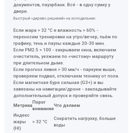
документов, пауэрбанк. Всё - в одну сумку у
двери.
Быстрый «дерево решений» на холодильник:
Если жара > 32 °C и влажность > 60% -
переносим тренировки на утро/вечер, пьём по
графику, тень и паузы каждые 20-30 мин.
Если PM2.5 > 100 - закрываем окна, включаем
очиститель, уезжаем по «чистому» маршруту
при длительном дыме.
Если прогноз ливня > 30 мм/ч - паркуем выше,
проверяем подвал, отключаем технику от пола.
Если магнитная буря сильная (G3+) и вы
завязаны на навигации/дроне - закладывайте
дополнительный допуск и проверяйте связь.
Порог
Метрика
Что делаем
внимания
Индекс
Сократить нагрузку, больше
жары
> 32 °C
воды
(HI)