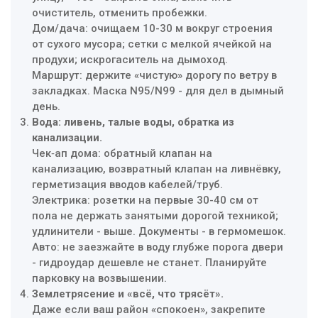
очиститель, отменить пробежки.
Дом/дача: очищаем 10-30 м вокруг строения
от сухого мусора; сетки с мелкой ячейкой на
продухи; искрогаситель на дымоход.
Маршрут: держите «чистую» дорогу по ветру в
закладках. Маска N95/N99 - для дел в дымный
день.
Вода: ливень, талые воды, обратка из
канализации.
Чек‑ап дома: обратный клапан на
канализацию, возвратный клапан на ливнёвку,
герметизация вводов кабелей/труб.
Электрика: розетки на первые 30-40 см от
пола не держать занятыми дорогой техникой;
удлинители - выше. Документы - в гермомешок.
Авто: не заезжайте в воду глубже порога двери
- гидроудар дешевле не станет. Планируйте
парковку на возвышении.
Землетрясение и «всё, что трясёт».
Даже если ваш район «спокоен», закрепите