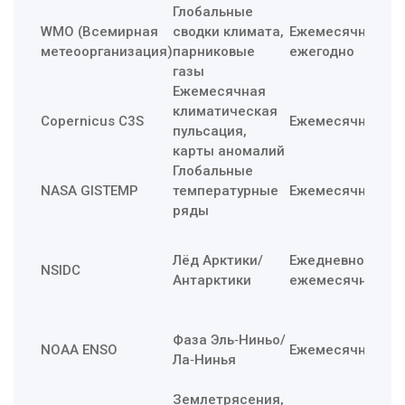
Глобальные
По
WMO (Всемирная
сводки климата,
Ежемесячно/
фо
метеоорганизация)
парниковые
ежегодно
«а
газы
Ежемесячная
климатическая
Ср
Copernicus C3S
Ежемесячно
пульсация,
ре
карты аномалий
Глобальные
Сл
NASA GISTEMP
температурные
Ежемесячно
в 
ряды
тё
По
мо
Лёд Арктики/
Ежедневно/
NSIDC
ци
Антарктики
ежемесячно
ри
су
Пл
Фаза Эль‑Ниньо/
NOAA ENSO
Ежемесячно
ос
Ла‑Нинья
се
Пр
Землетрясения,