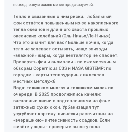
повседневную жизнь менее предсказуемой.
Тепло и связанные с ним риски.
Глобальный
фон остаётся повышенным из‑за накопленного
тепла океанов и длинного хвоста прошлых
океанских колебаний (Эль‑Ниньо/Ла‑Нинья).
Что это значит для вас? Больше ночей, когда
тело не успевает остывать, чаще эпизоды
«влажной» жары, когда вентилятор не спасает.
Проверять фон и аномалии - по ежемесячным
обзорам Copernicus C3S и NASA GISTEMP; по
городам - карты теплоударных индексов
местных метслужб.
Вода: «слишком много» и «слишком мало» по
очереди.
В 2025 продолжились качели:
внезапные ливни с подтоплениями на фоне
затяжных сухих окон. Урбанизация тут
усугубляет картину: ливнёвки рассчитаны на
«вчерашнюю» интенсивность осадков. Если
живёте у воды - проверьте высоту пола