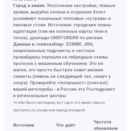
Город и земля.
Уплотнение застройки, тёмные
кровли, вырубка зелени и осушение болот
усиливают локальные тепловые «острова» и
пиковые стоки. Источники: городские планы
адаптации (там же полезные карты тени и
тепла), доклады UNEP/UNDRR по рискам.
Данные и «nowcasting».
ECMWF, JMA,
национальные гидрометы и частные
провайдеры перешли на гибридные схемы
прогноза с машинным обучением. Это не
магия, это просто быстрее ловит мелкие
сюжеты (ливень на следующий час, смерч у
озера). Проверяйте «теперькаст» (nowcast)
вашей метслужбы - в России это Росгидромет
и региональные центры.
Чтобы было нагляднее, вот где и что имеет смысл
смотреть по утрам или перед поездкой.
Частота
Источник
Что даёт
За
обновления