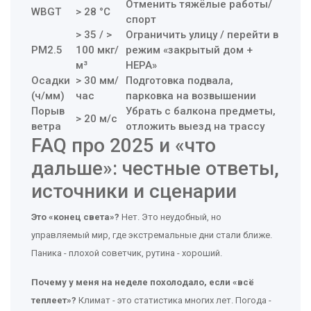
Отменить тяжёлые работы/
WBGT
> 28 °C
спорт
> 35 / >
Ограничить улицу / перейти в
PM2.5
100 мкг/
режим «закрытый дом +
м³
HEPA»
Осадки
> 30 мм/
Подготовка подвала,
(ч/мм)
час
парковка на возвышении
Порыв
Убрать с балкона предметы,
> 20 м/с
ветра
отложить выезд на трассу
FAQ про 2025 и «что
дальше»: честные ответы,
источники и сценарии
Это «конец света»?
Нет. Это неудобный, но
управляемый мир, где экстремальные дни стали ближе.
Паника - плохой советчик, рутина - хороший.
Почему у меня на неделе похолодало, если «всё
теплеет»?
Климат - это статистика многих лет. Погода -