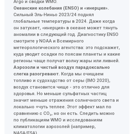
Argo и сводки WMO.
Океанские колебания (ENSO) и «инерция».
Сильный Эль‑Ниньо 2023/24 поднял
глобальные температуры в 2024. Даже когда
он затухает, «инерция» в океане может тянуть
аномалии в следующий год. Диагностику ENSO
смотрите у NOAA и Всемирного
метеорологического агентства: это подскажет,
куда уводит осадки по поясам планеты и какие
регионы чаще получат волну жары или ливней.
Аэрозоли и чистый воздух парадоксально
слегка разогревают.
Когда мы очищаем
топливо и судоходство от серы (IMO 2020),
воздух становится чище - это отлично для
здоровья. Но меньше сульфатных частиц
значит меньше отражения солнечного света и
локально +чуть теплее. Этот эффект мал по
сравнению с CO₂, но он есть. Следить можно
по публикациям WMO и исследованиям
климатологии аэрозолей (например,
NASA/ESA).