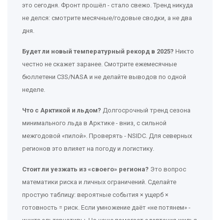
это сегодня. Фронт прошёл - стало свежо. Тренд никуда
не делся: смотрите месячные/годовые сводки, а не два
дня.
Будет ли новый температурный рекорд в 2025?
Никто
честно не скажет заранее. Смотрите ежемесячные
бюллетени C3S/NASA и не делайте выводов по одной
неделе.
Что с Арктикой и льдом?
Долгосрочный тренд сезона
минимального льда в Арктике - вниз, с сильной
межгодовой «пилой». Проверять - NSIDC. Для северных
регионов это влияет на погоду и логистику.
Стоит ли уезжать из «своего» региона?
Это вопрос
математики риска и личных ограничений. Сделайте
простую таблицу: вероятные события × ущерб ×
готовность = риск. Если умножение даёт «не потянем» -