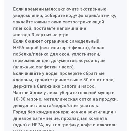
Если времени мало:
включите экстренные
уведомления, соберите воду/фонарик/аптечку,
заклейте южные окна светоотражающей
плёнкой, поставьте напоминание
«погода‑3‑карты» на утро.
Если бюджет ограничен:
самодельный
HEPA‑короб (вентилятор + фильтр), белая
побелка/плёнка для окон, уплотнители,
гермомешок для документов, «сухой душ»
(влажные салфетки + веер).
Если живёте у воды:
проверьте обратные
клапаны, храните ценное выше 50 см от пола,
держите в багажнике сапоги и насос.
Частный дом у леса:
уберите горючий мусор в
10-30 м зоне, металлическая сетка на продухи,
дежурная лопата/ведро/огнетушитель.
Город без кондиционера:
ночная вентиляция +
дневное затемнение, прохладная комната
(одна) с HEPA, душ по графику, кофе и алкоголь