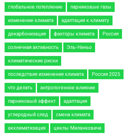
глобальное потепление
парниковые газы
изменение климата
адаптация к климату
декарбонизация
факторы климата
Россия
солнечная активность
Эль-Ниньо
климатические риски
последствия изменения климата
Россия 2025
что делать
антропогенное влияние
парниковый эффект
адаптация
углеродный след
смена климата
акклиматизация
циклы Миланковича