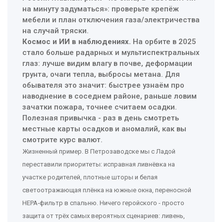
на минуту задуматься»: проверьте крепёж
мебели и план отключения газа/электричества
на случай тряски.
Космос и ИИ в наблюдениях.
На орбите в 2025
стало больше радарных и мультиспектральных
глаз: лучше видим влагу в почве, деформации
грунта, очаги тепла, выбросы метана. Для
обывателя это значит: быстрее узнаём про
наводнение в соседнем районе, раньше ловим
зачатки пожара, точнее считаем осадки.
Полезная привычка - раз в день смотреть
местные карты осадков и аномалий, как вы
смотрите курс валют.
Жизненный пример. В Петрозаводске мы с Ладой
переставили приоритеты: исправная ливнёвка на
участке родителей, плотные шторы и белая
светоотражающая плёнка на южные окна, переносной
HEPA‑фильтр в спальню. Ничего геройского - просто
защита от трёх самых вероятных сценариев: ливень,