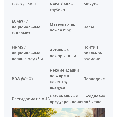
тр
USGS / EMSC
магн. баллы,
Минуты
фа
глубина
сл
Ло
ECMWF /
Метеокарты,
ли
национальные
Часы
nowcasting
ве
гидрометы
се
Ре
FIRMS /
Почти в
за
Активные
национальные
реальном
ил
пожары, дым
лесные службы
времени
чи
ма
Рекомендации
Бе
по жаре и
ВОЗ (WHO)
Периодически
по
качеству
зд
воздуха
СМ
Региональные
Ежедневно/по
Росгидромет / МЧС
и 
предупреждения
событию
ин