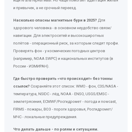
ищите альтернативы. Но чаще помогает адаптация жилья
и привычек, а не срочный переезд.
Насколько опасны магнитные бури в 2025?
Для
здорового человека - в основном неудобство связи/
навигации. Для электросетей и высокоширотных
полётов - операционный риск, за которым следят профи.
Проверять фон - у космических погодных центров
(например, NOAA SWPC) и национальных институтов (в
России - ИЗМИРАН).
Где быстро проверить «что происходит» без тонны
ссылок?
Сохраняйте этот список: WMO - фон, C3S/NASA -
температура, NSIDC - лёд, NOAA - ENSO, USGS/EMSC -
землетрясения, ECMWF/Росгидромет - погода и nowcast,
FIRMS - пожары, ВОЗ - пороги здоровья, Росгидромет/
МЧС - локальные предупреждения.
Что делать дальше - по ролям и ситуациям.