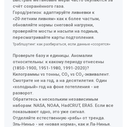
счёт сохранённого газа.
Город/регион: адаптируйте ливневки к
«20‑летним ливням» как к более частым,
обновляйте нормы снеговой нагрузки,
проверяйте мосты и насыпи на подмыв,
пересматривайте карты подтопления.
Траблшутинг: как разбираться, если данные «ссорятся»
Проверьте базу и единицы. Аномалии
относительны: к какому периоду отнесены
(1850-1900, 1951-1980, 1991-2020)?
Килограммы vs тонны, CO₂ vs CO₂‑эквивалент.
Смотрите не на год, а на десятилетия. Один
«холодный» год на фоне потепления - не
разворот.
Обратитесь к нескольким независимым
наборам: NASA, NOAA, HadCRUT, ERA5. Если все
показывают одно, это уже сигнал.
Отделяйте естественную «рябь» от тренда.
Эль‑Ниньо - не «новая норма», как и Ла‑Нинья.