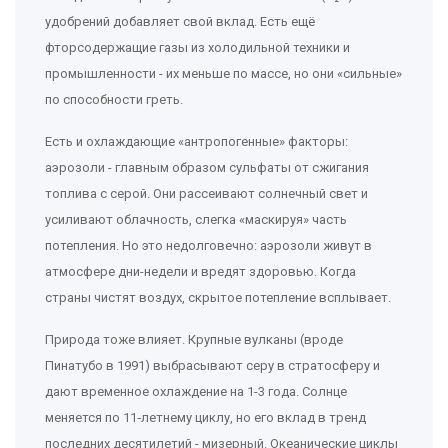
удобрений добавляет свой вклад. Есть ещё
фторсодержащие газы из холодильной техники и
промышленности - их меньше по массе, но они «сильные»
по способности греть.
Есть и охлаждающие «антропогенные» факторы:
аэрозоли - главным образом сульфаты от сжигания
топлива с серой. Они рассеивают солнечный свет и
усиливают облачность, слегка «маскируя» часть
потепления. Но это недолговечно: аэрозоли живут в
атмосфере дни-недели и вредят здоровью. Когда
страны чистят воздух, скрытое потепление всплывает.
Природа тоже влияет. Крупные вулканы (вроде
Пинатубо в 1991) выбрасывают серу в стратосферу и
дают временное охлаждение на 1-3 года. Солнце
меняется по 11‑летнему циклу, но его вклад в тренд
последних десятилетий - мизерный. Океанические циклы