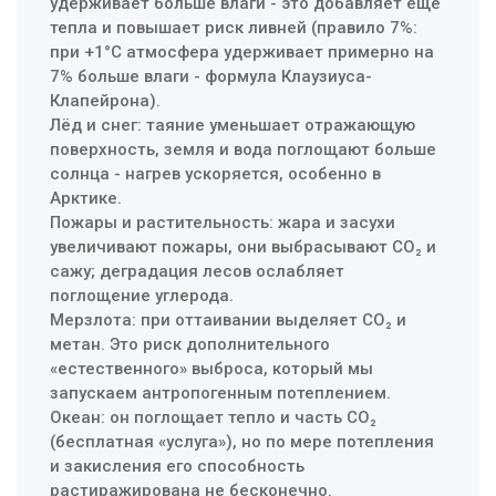
удерживает больше влаги - это добавляет ещё
тепла и повышает риск ливней (правило 7%:
при +1°C атмосфера удерживает примерно на
7% больше влаги - формула Клаузиуса-
Клапейрона).
Лёд и снег: таяние уменьшает отражающую
поверхность, земля и вода поглощают больше
солнца - нагрев ускоряется, особенно в
Арктике.
Пожары и растительность: жара и засухи
увеличивают пожары, они выбрасывают CO₂ и
сажу; деградация лесов ослабляет
поглощение углерода.
Мерзлота: при оттаивании выделяет CO₂ и
метан. Это риск дополнительного
«естественного» выброса, который мы
запускаем антропогенным потеплением.
Океан: он поглощает тепло и часть CO₂
(бесплатная «услуга»), но по мере потепления
и закисления его способность
растиражирована не бесконечно.