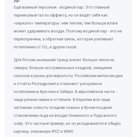
др.
Ещё важный персонаж - водяной пар. Это главный
парниковый газ по эффекту, но он ведёт себя как
«зеркало» температуры: чем теплее, тем больше влаги
может удерживать воздух. Поэтому водяной пар - это не
первопричина, а обратная связь, которая усиливает
потепление от CO₂ и других газов.
Для России нынешний тренд значит больше тепла на
севере, больше экстремальных осадков, смещение
сезонов и риски для мерзлоты. Российские метеосводки
и отчёты Росгидромета отмечают ускоренное
потепление в Арктике и Сибири. В европейской части -
чаще резкие ливни и оттепели. В Карелии всё чаще
затяжная слякоть поздней осенью и более позднее
становление льда на входах Онежского и Ладожского
озёр. Это частный пример, но он укладывается в общую
картину, описанную IPCC и WMO.