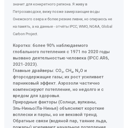
значит для конкретного региона. Я живу в
Петрозаводске, вижу позже замерзающие воды
Онежского озера и более резкие ливни, но опираюсь не
на память, а на данные - отчёты IPCC, WMO, NOAA, Global
Carbon Project.
Коротко: более 90% наблюдаемого
глобального потепления с 1971 по 2020 годы
вызвано деятельностью человека (IPCC AR6,
2021-2023).
Главные драйверы: CO₂, CH₄, N₂O и
фторсодержащие газы; их рост усиливает
парниковый эффект. Аэрозоли частично
компенсируют потепление, но недолго и с
вредом для здоровья.
Природные факторы (Солнце, вулканы,
Эль‑Ниньо/Ла‑Нинья) объясняют короткие
всплески и паузы, но не вековой тренд.
Обратные связи (водяной пар, таяние льда,
пожары) усиливают начальное потепление.