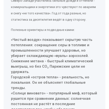
Северо‑Западе участились сильные дожди и оттепели -
коммунальщики и энергетики это чувствуют по авариям
и снегу «не того качества». Год от года разные, но
статистика за десятилетия ведёт в одну сторону.
Полезные ориентиры и подводные камни:
«Чистый воздух» показывает скрытую часть
потепления: сокращение серы в топливе и
промышленности улучшает здоровье, но
убирает охлаждающую «вуаль» аэрозолей.
Снижение метана - быстрый климатический
выигрыш, но без CO₂ Парижские цели не
удержать.
Городской «остров тепла» - реальность, но
локальная. Он не объясняет глобальные
тренды.
«Солнце виновато» - популярный миф, который
рушится при сравнении данных: солнечная
постоянная не растёт в последние