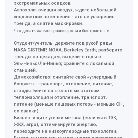
экстремальных осадков.
Аэрозоли: очищая воздух, ждите небольшой
«подсветки» потепления - это не ускорение
тренда, а снятие маскировки.
Что делать дальше: разные роли и быстрые шаги
Студент/учитель: держите под рукой ряды
NASA GISTEMP, NOAA, Berkeley Earth; разберите
тренды по декадам, выделите годы с
Эль‑Ниньо/Ла‑Нинья; сравните с локальной
станцией.
Домохозяйство: считайте свой «углеродный
бюджет» - транспорт, отопление, питание,
отходы. Бейте по «толстым» статьям:
теплоизоляция и отопление, транспорт,
питание (меньше пищевых потерь - меньше CH₄
со свалки).
Бизнес: ищите утечки метана (если вы в ТЭК,
ЖКХ, агро), оптимизируйте энергию,
переходите на низкоуглеродные технологии.
Быстрые метановые меры часто окупаются за