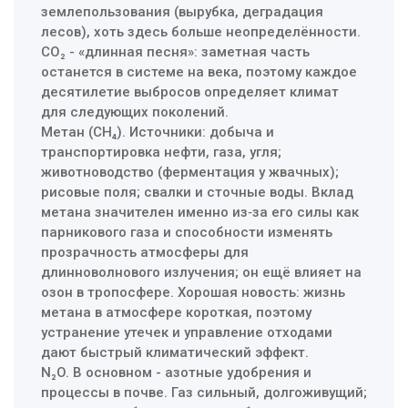
землепользования (вырубка, деградация
лесов), хоть здесь больше неопределённости.
CO₂ - «длинная песня»: заметная часть
останется в системе на века, поэтому каждое
десятилетие выбросов определяет климат
для следующих поколений.
Метан (CH₄). Источники: добыча и
транспортировка нефти, газа, угля;
животноводство (ферментация у жвачных);
рисовые поля; свалки и сточные воды. Вклад
метана значителен именно из‑за его силы как
парникового газа и способности изменять
прозрачность атмоcферы для
длинноволнового излучения; он ещё влияет на
озон в тропосфере. Хорошая новость: жизнь
метана в атмосфере короткая, поэтому
устранение утечек и управление отходами
дают быстрый климатический эффект.
N₂O. В основном - азотные удобрения и
процессы в почве. Газ сильный, долгоживущий;