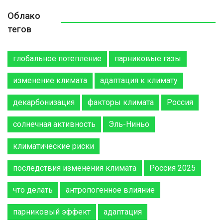
Облако
тегов
глобальное потепление
парниковые газы
изменение климата
адаптация к климату
декарбонизация
факторы климата
Россия
солнечная активность
Эль-Ниньо
климатические риски
последствия изменения климата
Россия 2025
что делать
антропогенное влияние
парниковый эффект
адаптация