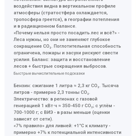
воздействия видна в вертикальном профиле
атмосферы (стратостфера охлаждается,
тропосфера греется), в географии потепления
и в радиационном балансе.
«Почему нельзя просто посадить лес и всё?» -
Леса нужны, но они не заменяют глубокое
сокращение CO₂. Поглотительная способность
ограничена, пожары и засухи рискуют свести
усилия. Баланс: защита и восстановление
лесов + быстрые сокращения выбросов.
Быстрые вычислительные подсказки
Бензин: сжигание 1 литра ≈ 2,3 кг CO₂. Тысяча
литров - примерно 2,3 тонны CO₂.
Электричество: в регионах с газовой
генерацией 1 кВт·ч ≈ 350-450 г CO₂; с углём -
700-1000 г; с ВИЭ - в разы меньше (оценки
зависят от сети).
«7% правило» для ливней: +1°C к климату -
примерно +7% к потенциальной интенсивности