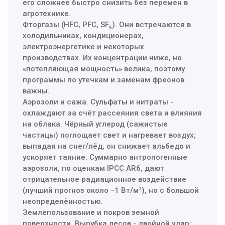
его сложнее быстро снизить без перемен в
агротехнике.
Фторгазы (HFC, PFC, SF₆). Они встречаются в
холодильниках, кондиционерах,
электроэнергетике и некоторых
производствах. Их концентрации ниже, но
«потепляющая мощность» велика, поэтому
программы по утечкам и заменам фреонов
важны.
Аэрозоли и сажа. Сульфаты и нитраты -
охлаждают за счёт рассеяния света и влияния
на облака. Чёрный углерод (сажистые
частицы) поглощает свет и нагревает воздух;
выпадая на снег/лёд, он снижает альбедо и
ускоряет таяние. Суммарно антропогенные
аэрозоли, по оценкам IPCC AR6, дают
отрицательное радиационное воздействие
(лучший прогноз около −1 Вт/м²), но с большой
неопределённостью.
Землепользование и покров земной
поверхности. Вырубка лесов - двойной удар: