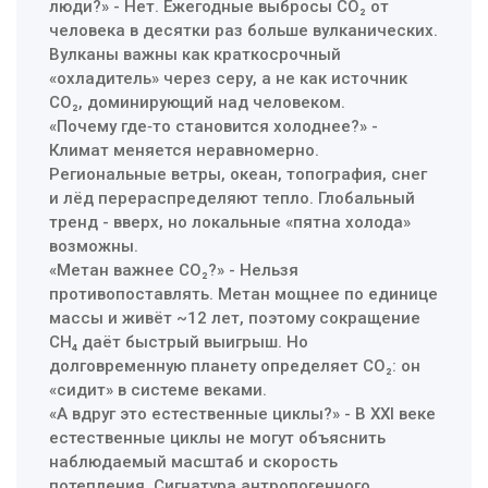
люди?» - Нет. Ежегодные выбросы CO₂ от
человека в десятки раз больше вулканических.
Вулканы важны как краткосрочный
«охладитель» через серу, а не как источник
CO₂, доминирующий над человеком.
«Почему где‑то становится холоднее?» -
Климат меняется неравномерно.
Региональные ветры, океан, топография, снег
и лёд перераспределяют тепло. Глобальный
тренд - вверх, но локальные «пятна холода»
возможны.
«Метан важнее CO₂?» - Нельзя
противопоставлять. Метан мощнее по единице
массы и живёт ~12 лет, поэтому сокращение
CH₄ даёт быстрый выигрыш. Но
долговременную планету определяет CO₂: он
«сидит» в системе веками.
«А вдруг это естественные циклы?» - В XXI веке
естественные циклы не могут объяснить
наблюдаемый масштаб и скорость
потепления. Сигнатура антропогенного