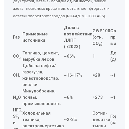
двух третей, метана - порядка одной шестой; закиси
азота - несколько процентов; остальное - фторгазы и
остатки хлорфторуглеродов (NOAA/GML; IPCC AR6).
Доля в
GWP100
Ср.
Примерные
воздействии
Газ
(отн.
продолж
источники
ЛЛПГ
CO₂)
в атмос
(≈2023)
Топливо, цемент,
Десятки
CO₂
~66%
1
вырубка лесов
(длинный
Добыча нефти/
газа/угля,
CH₄
~16-17%
≈28
~12 лет
животноводство,
свалки
Минудобрения,
N₂O
почвы,
~6%
≈273
~120 ле
промышленность
HFC,
Холодильная
Сотни-
SF₆
Годы-ты
техника,
~2-3%
десятки
и
(зависит
электроэнергетика
тысяч