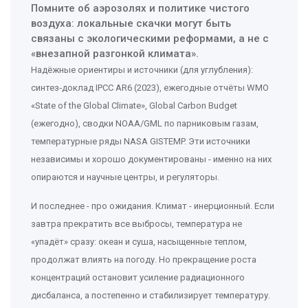
Помните об аэрозолях и политике чистого
воздуха: локальные скачки могут быть
связаны с экологическими реформами, а не с
«внезапной разгонкой климата».
Надёжные ориентиры и источники (для углубления):
синтез‑доклад IPCC AR6 (2023), ежегодные отчёты WMO
«State of the Global Climate», Global Carbon Budget
(ежегодно), сводки NOAA/GML по парниковым газам,
температурные ряды NASA GISTEMP. Эти источники
независимы и хорошо документированы - именно на них
опираются и научные центры, и регуляторы.
И последнее - про ожидания. Климат - инерционный. Если
завтра прекратить все выбросы, температура не
«упадёт» сразу: океан и суша, насыщенные теплом,
продолжат влиять на погоду. Но прекращение роста
концентраций остановит усиление радиационного
дисбаланса, а постепенно и стабилизирует температуру.