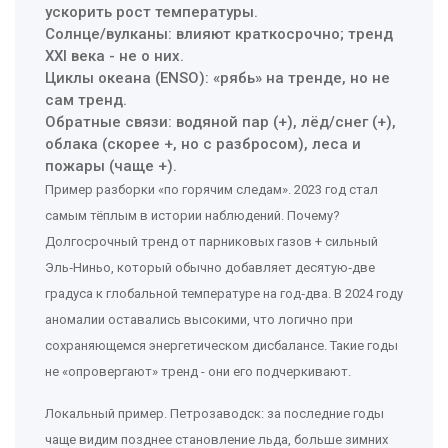
ускорить рост температуры.
Солнце/вулканы: влияют краткосрочно; тренд
XXI века - не о них.
Циклы океана (ENSO): «рябь» на тренде, но не
сам тренд.
Обратные связи: водяной пар (+), лёд/снег (+),
облака (скорее +, но с разбросом), леса и
пожары (чаще +).
Пример разборки «по горячим следам». 2023 год стал
самым тёплым в истории наблюдений. Почему?
Долгосрочный тренд от парниковых газов + сильный
Эль‑Ниньо, который обычно добавляет десятую‑две
градуса к глобальной температуре на год‑два. В 2024 году
аномалии оставались высокими, что логично при
сохраняющемся энергетическом дисбалансе. Такие годы
не «опровергают» тренд - они его подчеркивают.
Локальный пример. Петрозаводск: за последние годы
чаще видим позднее становление льда, больше зимних