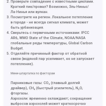
Проверьте совпадение с известными циклами.
Краткий пик/провал? Возможно, Эль‑Ниньо/
Ла‑Нинья или вулкан.
Посмотрите на регион. Локальное потепление
в городе - не всегда сигнал климата, может
быть урбанизация.
Сверьтесь с первичными источниками: IPCC
AR6, WMO State of the Climate, NOAA/NASA
глобальные ряды температуры, Global Carbon
Budget.
Отделяйте причинный фактор от обратной
связи (водяной пар усиливает, но не запускает
потепление).
Мини‑шпаргалка по факторам
Парниковые газы: CO₂ (главный долгий
драйвер), CH₄ (быстрый усилитель), N₂O,
фторгазы.
Аэрозоли: временно охлаждают; сокращение
выбросов аэрозолей может краткосрочно