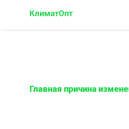
КлиматОпт
Главная причина измене
Главная
Главная причина изменения погоды: чт