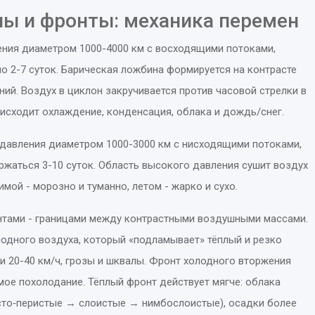
ы и фронты: механика перемен
ния диаметром 1000-4000 км с восходящими потоками,
о 2-7 суток
.
Барическая ложбина
формируется на контрасте
ний. Воздух в циклон закручивается против часовой стрелки в
исходит охлаждение, конденсация, облака и дождь/снег.
давления диаметром 1000-3000 км с нисходящими потоками,
ржаться 3-10 суток
.
Область высокого давления
сушит воздух
мой - морозно и туманно, летом - жарко и сухо.
нтами - границами между контрастными воздушными массами.
одного воздуха, который «подламывает» тёплый и резко
и 20-40 км/ч, грозы и шквалы
.
Фронт холодного вторжения
ое похолодание. Тёплый фронт действует мягче: облака
сто‑перистые → слоистые → нимбослоистые), осадки более