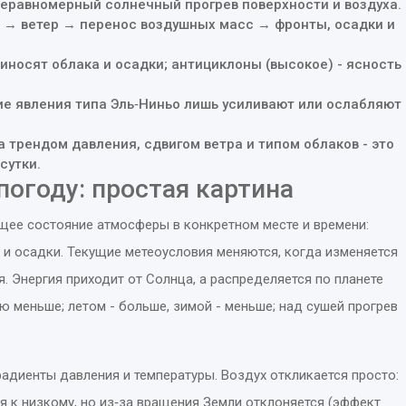
неравномерный солнечный прогрев поверхности и воздуха.
 → ветер → перенос воздушных масс → фронты, осадки и
иносят облака и осадки; антициклоны (высокое) - ясность
кие явления типа Эль‑Ниньо лишь усиливают или ослабляют
 трендом давления, сдвигом ветра и типом облаков - это
сутки.
погоду: простая картина
щее состояние атмосферы в конкретном месте и времени:
ь и осадки
.
Текущие метеоусловия
меняются, когда изменяется
. Энергия приходит от Солнца, а распределяется по планете
ю меньше; летом - больше, зимой - меньше; над сушей прогрев
радиенты давления и температуры. Воздух откликается просто:
я к низкому, но из‑за вращения Земли отклоняется (эффект