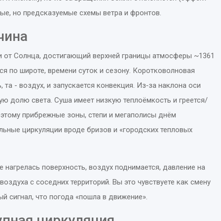
ные, но предсказуемые схемы ветра и фронтов.
чина
и от Солнца, достигающий верхней границы атмосферы ~1361
я по широте, времени суток и сезону
.
Коротковолновая
 та - воздух, и запускается конвекция. Из‑за наклона оси
ную долю света. Суша имеет низкую теплоёмкость и греется/
оэтому прибрежные зоны, степи и мегаполисы днём
льные циркуляции вроде бризов и «городских тепловых
е нагрелась поверхность, воздух поднимается, давление на
 воздуха с соседних территорий. Вы это чувствуете как смену
ый сигнал, что погода «пошла в движение».
упная циркуляция