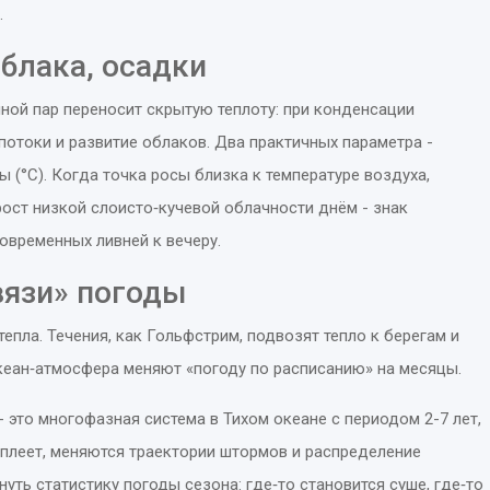
.
облака, осадки
яной пар переносит скрытую теплоту: при конденсации
потоки и развитие облаков. Два практичных параметра -
ы (°C). Когда точка росы близка к температуре воздуха,
рост низкой слоисто‑кучевой облачности днём - знак
овременных ливней к вечеру.
вязи» погоды
тепла. Течения, как Гольфстрим, подвозят тепло к берегам и
кеан‑атмосфера меняют «погоду по расписанию» на месяцы.
- это
многофазная система в Тихом океане с периодом 2-7 лет,
еплеет, меняются траектории штормов и распределение
уть статистику погоды сезона: где‑то становится суше, где‑то