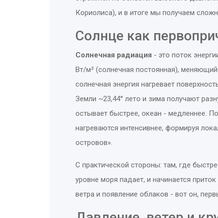
Кориолиса), и в итоге мы получаем слож
Солнце как первопри
Солнечная радиация
- это
поток энерги
Вт/м² (солнечная постоянная), меняющийс
солнечная энергия
нагревает поверхность,
Земли ~23,44° лето и зима получают раз
остывает быстрее, океан - медленнее. П
нагреваются интенсивнее, формируя лока
островов».
С практической стороны: там, где быстре
уровне моря падает, и начинается приток
ветра и появление облаков - вот он, перв
Давление, ветер и кр