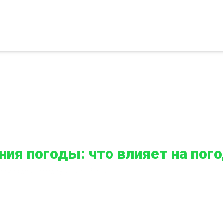
ния погоды: что влияет на по
о влияет на погоду каждый день