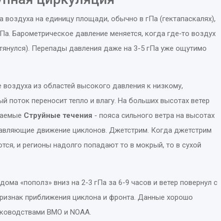
а воздуха на единицу площади, обычно в гПа (гектапаскалях),
гПа
.
Барометрическое давление
меняется, когда где‑то воздух
стянулся). Перепады давления даже на 3-5 гПа уже ощутимо
 воздуха из областей высокого давления к низкому,
ый поток
переносит тепло и влагу. На больших высотах ветер
ываемые
Струйные течения
-
пояса сильного ветра на высотах
правляющие движение циклонов
.
Джетстрим
. Когда джетстрим
тся, и регионы надолго попадают то в мокрый, то в сухой
ома «пополз» вниз на 2-3 гПа за 6-9 часов и ветер повернул с
признак приближения циклона и фронта. Данные хорошо
уководствами ВМО и NOAA.