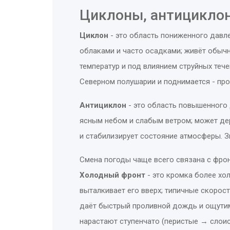
Циклоны, антициклон
Циклон
- это
область пониженного давле
облаками и часто осадками; живёт обычн
температур и под влиянием струйных тече
Северном полушарии и поднимается - про
Антициклон
- это
область повышенного 
ясным небом и слабым ветром; может де
и стабилизирует состояние атмосферы. Зи
Смена погоды чаще всего связана с фро
Холодный фронт
- это
кромка более хол
выталкивает его вверх; типичные скорост
даёт быстрый проливной дождь и ощутим
нарастают ступенчато (перистые → слои