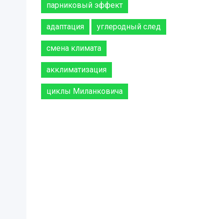
парниковый эффект
адаптация
углеродный след
смена климата
акклиматизация
циклы Миланковича