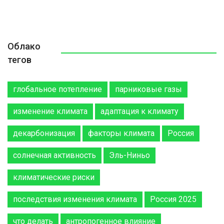
Облако
тегов
глобальное потепление
парниковые газы
изменение климата
адаптация к климату
декарбонизация
факторы климата
Россия
солнечная активность
Эль-Ниньо
климатические риски
последствия изменения климата
Россия 2025
что делать
антропогенное влияние