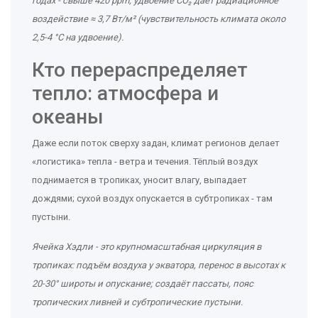
годах - свыше 420 ppm; удвоение CO₂ даёт радиационное
воздействие ≈ 3,7 Вт/м² (чувствительность климата около
2,5-4 °C на удвоение)
.
Кто перераспределяет
тепло: атмосфера и
океаны
Даже если поток сверху задан, климат регионов делает
«логистика» тепла - ветра и течения. Тёплый воздух
поднимается в тропиках, уносит влагу, выпадает
дождями; сухой воздух опускается в субтропиках - там
пустыни.
Ячейка Хэдли
- это
крупномасштабная циркуляция в
тропиках: подъём воздуха у экватора, перенос в высотах к
20-30° широты и опускание; создаёт пассаты, пояс
тропических ливней и субтропические пустыни
.