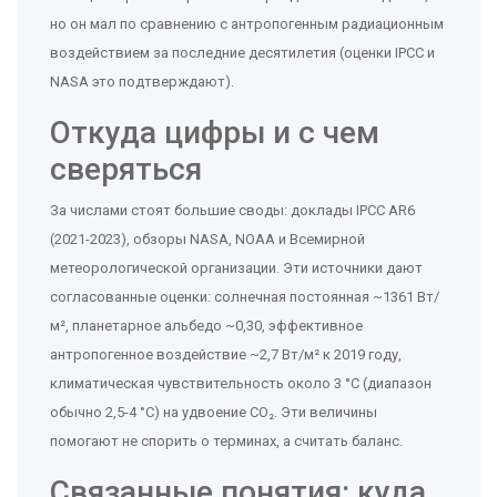
но он мал по сравнению с антропогенным радиационным
воздействием за последние десятилетия (оценки IPCC и
NASA это подтверждают).
Откуда цифры и с чем
сверяться
За числами стоят большие своды: доклады IPCC AR6
(2021-2023), обзоры NASA, NOAA и Всемирной
метеорологической организации. Эти источники дают
согласованные оценки: солнечная постоянная ~1361 Вт/
м², планетарное альбедо ~0,30, эффективное
антропогенное воздействие ~2,7 Вт/м² к 2019 году,
климатическая чувствительность около 3 °C (диапазон
обычно 2,5-4 °C) на удвоение CO₂. Эти величины
помогают не спорить о терминах, а считать баланс.
Связанные понятия: куда