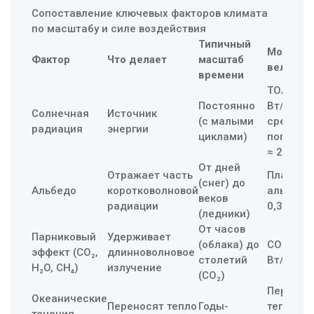
Сопоставление ключевых факторов климата
по масштабу и силе воздействия
Типичный
Мощност
Фактор
Что делает
масштаб
величин
времени
TOA ≈ 13
Постоянно
Вт/м²;
Солнечная
Источник
(с малыми
среднее
радиация
энергии
циклами)
поглоще
≈ 239 Вт
От дней
Отражает часть
Планета
(снег) до
Альбедо
коротковолновой
альбедо
веков
радиации
0,30
(ледники)
От часов
Парниковый
Удерживает
(облака) до
CO₂×2 ≈ 
эффект (CO₂,
длинноволновое
столетий
Вт/м²
H₂O, CH₄)
излучение
(CO₂)
Перенос
Океанические
Переносят тепло
Годы-
тепла
течения