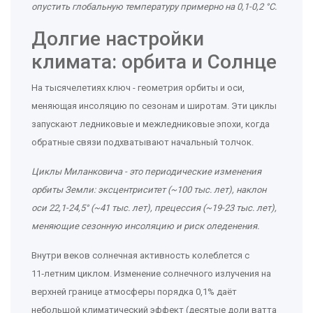
опустить глобальную температуру примерно на 0,1-0,2 °C
.
Долгие настройки
климата: орбита и Солнце
На тысячелетиях ключ - геометрия орбиты и оси,
меняющая инсоляцию по сезонам и широтам. Эти циклы
запускают ледниковые и межледниковые эпохи, когда
обратные связи подхватывают начальный толчок.
Циклы Миланковича
- это
периодические изменения
орбиты Земли: эксцентриситет (~100 тыс. лет), наклон
оси 22,1-24,5° (~41 тыс. лет), прецессия (~19-23 тыс. лет),
меняющие сезонную инсоляцию и риск оледенения
.
Внутри веков солнечная активность колеблется с
11‑летним циклом. Изменение солнечного излучения на
верхней границе атмосферы порядка 0,1% даёт
небольшой климатический эффект (десятые доли ватта