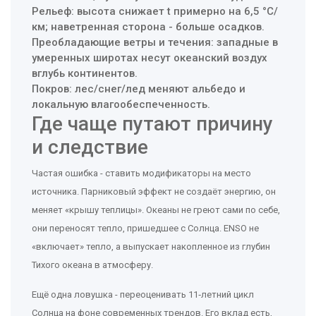
Рельеф: высота снижает t примерно на 6,5 °C/
км; наветренная сторона - больше осадков.
Преобладающие ветры и течения: западные в
умеренных широтах несут океанский воздух
вглубь континентов.
Покров: лес/снег/лед меняют альбедо и
локальную влагообеспеченность.
Где чаще путают причину
и следствие
Частая ошибка - ставить модификаторы на место
источника. Парниковый эффект не создаёт энергию, он
меняет «крышу теплицы». Океаны не греют сами по себе,
они переносят тепло, пришедшее с Солнца. ENSO не
«включает» тепло, а выпускает накопленное из глубин
Тихого океана в атмосферу.
Ещё одна ловушка - переоценивать 11‑летний цикл
Солнца на фоне современных трендов. Его вклад есть,