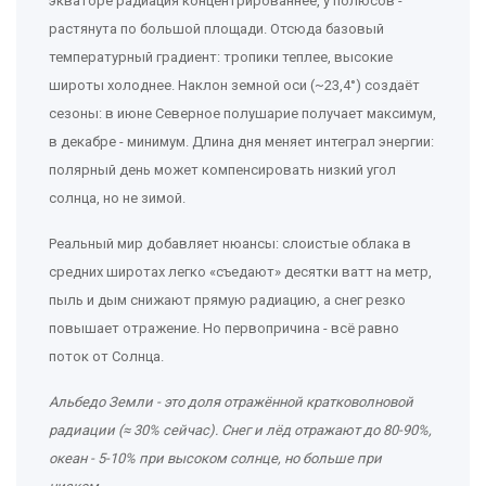
экваторе радиация концентрированнее, у полюсов -
растянута по большой площади. Отсюда базовый
температурный градиент: тропики теплее, высокие
широты холоднее. Наклон земной оси (~23,4°) создаёт
сезоны: в июне Северное полушарие получает максимум,
в декабре - минимум. Длина дня меняет интеграл энергии:
полярный день может компенсировать низкий угол
солнца, но не зимой.
Реальный мир добавляет нюансы: слоистые облака в
средних широтах легко «съедают» десятки ватт на метр,
пыль и дым снижают прямую радиацию, а снег резко
повышает отражение. Но первопричина - всё равно
поток от Солнца.
Альбедо Земли
- это
доля отражённой кратковолновой
радиации (≈ 30% сейчас). Снег и лёд отражают до 80-90%,
океан - 5-10% при высоком солнце, но больше при