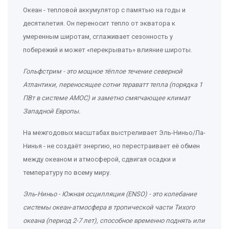
Океан - тепловой аккумулятор с памятью на годы и
десятилетия. Он переносит тепло от экватора к
умеренным широтам, сглаживает сезонность у
побережий и может «перекрывать» влияние широты.
Гольфстрим
- это
мощное тёплое течение северной
Атлантики, переносящее сотни тераватт тепла (порядка 1
ПВт в системе AMOC) и заметно смягчающее климат
Западной Европы
.
На межгодовых масштабах выстреливает Эль-Ниньо/Ла-
Нинья - не создаёт энергию, но перестраивает её обмен
между океаном и атмосферой, сдвигая осадки и
температуру по всему миру.
Эль‑Ниньо - Южная осцилляция (ENSO)
- это
колебание
системы океан-атмосфера в тропической части Тихого
океана (период 2-7 лет), способное временно поднять или