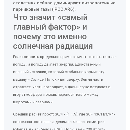
столетиях сейчас доминируют антропогенные
парниковые газы (IPCC AR6).
Что значит «самый
главный фактор» и
почему это именно
солнечная радиация
Если говорить предельно прямо: климат - это статистика
погоды, а погоду двигает энергия. Единственный
внешний источник, который стабильно кормит эту
машину, - Солнце. Поток идёт сверху, Земля часть
отражает, часть поглощает, а дальше уже вступают в
игру атмосфера и океан, перенося тепло между
широтами и сезонами.
Средний расчёт прост: S0/4 × (1 − A), где S0 ≈ 1361 Вт/м² -
солнечная постоянная, делим на 4 из-за геометрии
(сфера), A - альбедо (≈ 0,30). Получаем ≈ 239 Вт/м² -