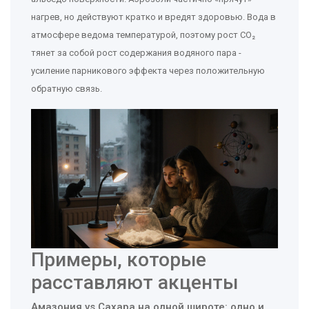
нагрев, но действуют кратко и вредят здоровью. Вода в
атмосфере ведома температурой, поэтому рост CO₂
тянет за собой рост содержания водяного пара -
усиление парникового эффекта через положительную
обратную связь.
Примеры, которые
расставляют акценты
Амазония vs Сахара на одной широте: одно и