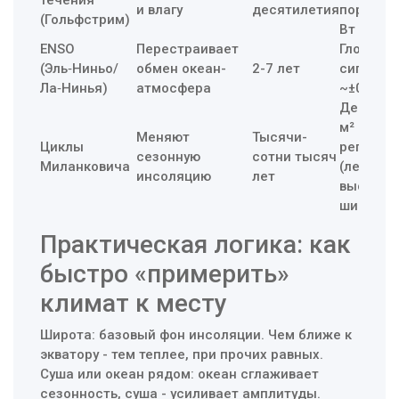
и влагу
десятилетия
порядка 
(Гольфстрим)
Вт (AMO
ENSO
Перестраивает
Глобаль
(Эль‑Ниньо/
обмен океан-
2-7 лет
сигнал
Ла‑Нинья)
атмосфера
~±0,1-0,2
Десятки 
м²
Меняют
Тысячи-
Циклы
региона
сезонную
сотни тысяч
Миланковича
(летом н
инсоляцию
лет
высоких
широтах
Практическая логика: как
быстро «примерить»
климат к месту
Широта: базовый фон инсоляции. Чем ближе к
экватору - тем теплее, при прочих равных.
Суша или океан рядом: океан сглаживает
сезонность, суша - усиливает амплитуды.