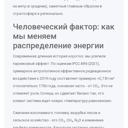
на метр в среднем), заметный главным образом в
стратосфере и регионально.
Человеческий фактор: как
мы меняем
распределение энергии
Современная длинная история коротко: мы усилили
парниковый эффект. По оценкам IPCC AR6 (2021),
суммарное антропогенное эффективное радиационное
воздействие к 2019 году составляет примерно +2,7 Вт/м²
относительно 1750 года, основная часть - от CO₂. Это не
отменяет роль Солнца, но сдвигает баланс так, что
климат система ищет новую «температуру равновесия».
Сжигание ископаемого топлива, вырубка лесов и
сельское хозяйство - это CO₂, CH₄, N₂O и изменение
альбедо поверхности. Аэрозоли частично «прячут»