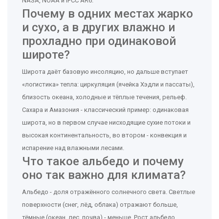
NASA, NOAA и IPCC AR6.
Почему в одних местах жарко
и сухо, а в других влажно и
прохладно при одинаковой
широте?
Широта даёт базовую инсоляцию, но дальше вступает
«логистика» тепла: циркуляция (ячейка Хэдли и пассаты),
близость океана, холодные и тёплые течения, рельеф.
Сахара и Амазония - классический пример: одинаковая
широта, но в первом случае нисходящие сухие потоки и
высокая континентальность, во втором - конвекция и
испарение над влажными лесами.
Что такое альбедо и почему
оно так важно для климата?
Альбедо - доля отражённого солнечного света. Светлые
поверхности (снег, лёд, облака) отражают больше,
тёмные (океан, лес, почва) - меньше. Рост альбедо