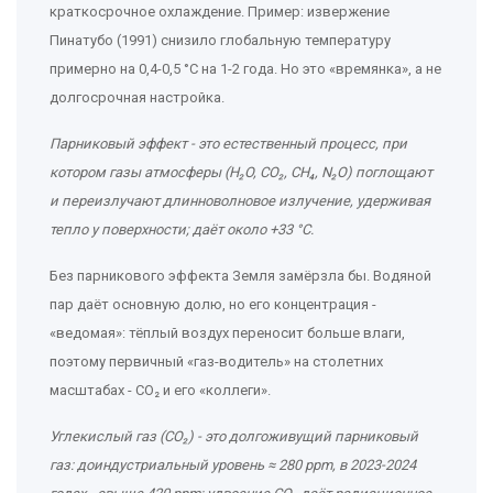
краткосрочное охлаждение. Пример: извержение
Пинатубо (1991) снизило глобальную температуру
примерно на 0,4-0,5 °C на 1-2 года. Но это «времянка», а не
долгосрочная настройка.
Парниковый эффект
- это
естественный процесс, при
котором газы атмосферы (H₂O, CO₂, CH₄, N₂O) поглощают
и переизлучают длинноволновое излучение, удерживая
тепло у поверхности; даёт около +33 °C
.
Без парникового эффекта Земля замёрзла бы. Водяной
пар даёт основную долю, но его концентрация -
«ведомая»: тёплый воздух переносит больше влаги,
поэтому первичный «газ-водитель» на столетних
масштабах - CO₂ и его «коллеги».
Углекислый газ (CO₂)
- это
долгоживущий парниковый
газ: доиндустриальный уровень ≈ 280 ppm, в 2023-2024