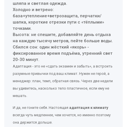
шляпа и светлая одежда.
Холодно и ветрено:
база+утепление+ветрозащита, перчатки/
шапка, короткие отрезки пути с «тёплыми»
точками.
Высота: не спешите, добавляйте день отдыха
на каждую тысячу метров, пейте больше воды.
Сбился сон: один жёсткий «якорь» -
фиксированное время подъёма, утренний свет
20-30 минут.
Адаптация - это не «сдать экзамен и забыть», а встроить
разумные привычки под ваш климат. Нужен не герой, а
менеджер: план, темп, обратная связь. Через две недели
вы удивитесь, насколько тело пластичное, если ему не
мешать.
И да, не гоните себя. Настоящая
адаптация к климату
всегда чуть медленнее, чем хочется, но именно поэтому
она держится дольше.