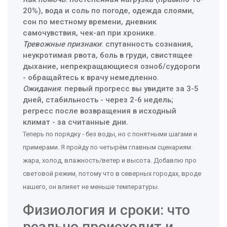
20%), вода и соль по погоде, одежда слоями,
сон по местному времени, дневник
самочувствия, чек-ап при хронике.
Тревожные признаки
: спутанность сознания,
неукротимая рвота, боль в груди, свистящее
дыхание, непрекращающиеся озноб/судороги
- обращайтесь к врачу немедленно.
Ожидания
: первый прогресс вы увидите за 3-5
дней, стабильность - через 2-6 недель;
регресс после возвращения в исходный
климат - за считанные дни.
Теперь по порядку - без воды, но с понятными шагами и
примерами. Я пройду по четырём главным сценариям:
жара, холод, влажность/ветер и высота. Добавлю про
световой режим, потому что в северных городах, вроде
нашего, он влияет не меньше температуры.
Физиология и сроки: что
реально происходит и