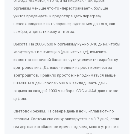
отсюда «кажется, что -5, а на лице как -15». Здесь
организм меньше что-то «перестраивает», больше
учится предвидеть и предотвращать перегрев/
переохлаждение: пить заранее, одеваться до того, как
замёрз, и прятать кожу от ветра.
Высота. На 2000-3500 м организму нужно 3-10 дней, чтобы
«подтянуть» вентиляцию (дышите чаще), изменить
кислотно-щелочной баланс и чуть увеличить выработку
эритропоэтина. Дальше - недели на рост количества
эритроцитов. Правило простое: не подниматься выше
300-500 м в день после 2500 м и закладывать день
отдыха на каждый 1000 м набора. CDC и UIAA дают те же
цифры.
Световой режим. На севере день и ночь «плавают» по
сезонам. Система сна синхронизируется за 3-7 дней, если
вы держите стабильное время подъёма, много утреннего