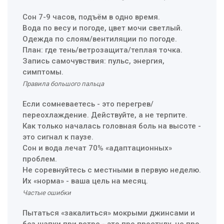
Сон 7-9 часов, подъём в одно время.
Вода по весу и погоде, цвет мочи светлый.
Одежда по слоям/вентиляции по погоде.
План: где тень/ветрозащита/теплая точка.
Запись самочувствия: пульс, энергия,
симптомы.
Правила большого пальца
Если сомневаетесь - это перегрев/
переохлаждение. Действуйте, а не терпите.
Как только началась головная боль на высоте -
это сигнал к паузе.
Сон и вода лечат 70% «адаптационных»
проблем.
Не соревнуйтесь с местными в первую неделю.
Их «норма» - ваша цель на месяц.
Частые ошибки
Пытаться «закалиться» мокрыми джинсами и
без шапки при ветре - это про простуду, не про