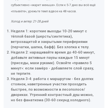
субъективно «жарит меньше». Если к 5-7 дню вы всё ещё
«плывёте», урежьте темп вдвое на 48 часов.
Холод и ветер: 21-28 дней
Неделя 1: короткие выходы 10-20 минут с
тёплой базой (шерсть/синтетика),
ветрозащитой и закрытыми перифериями
(перчатки, шапка, бафф). Без хлопка к телу.
Неделя 2: наращивайте время до 40-60 минут,
добавьте активные паузы каждые 15 минут
(приседы, махи руками). Освойте «правило 5
минут»: если замёрз - добавляете слой сразу,
не терпите.
Неделя 3-4: работа с маршрутом - без долгих
стоянок, наветренные участки проходить
быстрее, по возможности в лесополосе/
двориках. Утренний контрастный душ можно,
но без фанатизма (30-60 секунд холодного).