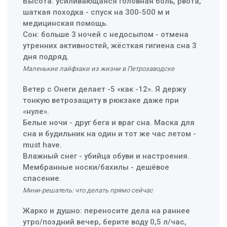
Высота: усиливающаяся головная боль, рвота,
шаткая походка - спуск на 300-500 м и
медицинская помощь.
Сон: больше 3 ночей с недосыпом - отмена
утренних активностей, жёсткая гигиена сна 3
дня подряд.
Маленькие лайфхаки из жизни в Петрозаводске
Ветер с Онеги делает -5 «как -12». Я держу
тонкую ветрозащиту в рюкзаке даже при
«нуле».
Белые ночи - друг бега и враг сна. Маска для
сна и будильник на один и тот же час летом -
must have.
Влажный снег - убийца обуви и настроения.
Мембранные носки/бахилы - дешёвое
спасение.
Мини‑решатель: что делать прямо сейчас
Жарко и душно: переносите дела на раннее
утро/поздний вечер, берите воду 0,5 л/час,