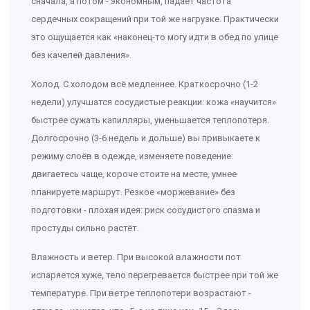
сначала, а потом - экономным, падает частота
сердечных сокращений при той же нагрузке. Практически
это ощущается как «наконец-то могу идти в обед по улице
без качелей давления».
Холод. С холодом всё медленнее. Краткосрочно (1-2
недели) улучшатся сосудистые реакции: кожа «научится»
быстрее сужать капилляры, уменьшается теплопотеря.
Долгосрочно (3-6 недель и дольше) вы привыкаете к
режиму слоёв в одежде, изменяете поведение:
двигаетесь чаще, короче стоите на месте, умнее
планируете маршрут. Резкое «моржевание» без
подготовки - плохая идея: риск сосудистого спазма и
простуды сильно растёт.
Влажность и ветер. При высокой влажности пот
испаряется хуже, тело перегревается быстрее при той же
температуре. При ветре теплопотери возрастают -