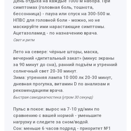
День отдыха на каждые 1000 м набора. При
симптомах (головная боль, тошнота,
бессонница) - пауза или спуск на 300-500 м.
НПВС для головной боли - можно, но не
маскируйте ими нарастающие симптомы.
Ацетазоламид - по назначению врача.
Свет и ритм
Лето на севере: чёрные шторы, маска,
вечерний «дигитальный закат» (минус экраны
за 90 минут до сна), ранний подъём и утренний
солнечный свет 20-30 минут.
Зима: утренняя лампа 10 000 лк 20-30 минут,
дневная прогулка, витамин D по анализам и
рекомендациям врача.
Быстрая самодиагностика (утром 30 секунд)
Пульс в покое: вырос на 7-10 уд/мин по
сравнению с вашей нормой - уменьшите
нагрузку и следите за сном/водой.
Сон: меньше 6 часов подряд - приоритет №1