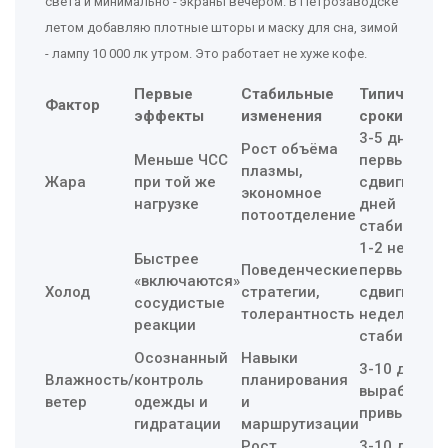
света и минимально - экраны вечером. В Петрозаводске
летом добавляю плотные шторы и маску для сна, зимой
- лампу 10 000 лк утром. Это работает не хуже кофе.
Первые
Стабильные
Типичные
Фактор
эффекты
изменения
сроки
3-5 дней
Рост объёма
Меньше ЧСС
первые
плазмы,
Жара
при той же
сдвиги, 7-1
экономное
нагрузке
дней
потоотделение
стабилизац
1-2 недели
Быстрее
Поведенческие
первые
«включаются»
Холод
стратегии,
сдвиги, 2-6
сосудистые
толерантность
недель
реакции
стабилизац
Осознанный
Навыки
3-10 дней н
Влажность/
контроль
планирования
выработку
ветер
одежды и
и
привычек
гидратации
маршрутизации
Рост
3-10 дней н