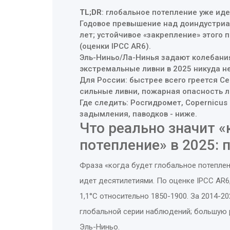
TL;DR
: глобальное потепление уже иде
Годовое превышение над доиндустриа
лет; устойчивое «закрепление» этого 
(оценки IPCC AR6).
Эль-Ниньо/Ла-Нинья задают колебани
экстремальные ливни в 2025 никуда не
Для России: быстрее всего греется Сев
сильные ливни, пожарная опасность л
Где следить: Росгидромет, Copernicus
задымления, паводков - ниже.
Что реально значит «
потепление» в 2025: 
Фраза «когда будет глобальное потеплени
идет десятилетиями. По оценке IPCC AR6
1,1°C относительно 1850-1900. За 2014-20
глобальной серии наблюдений; большую 
Эль-Ниньо.