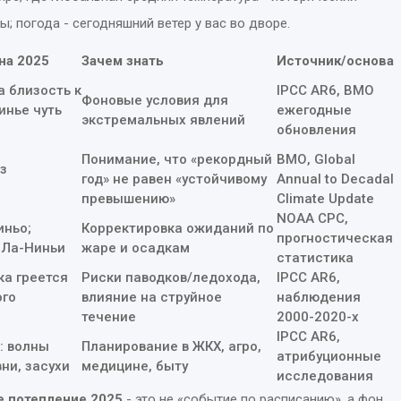
ы; погода - сегодняшний ветер у вас во дворе.
на 2025
Зачем знать
Источник/основа
 близость к
IPCC AR6, ВМО
Фоновые условия для
Нинье чуть
ежегодные
экстремальных явлений
обновления
Понимание, что «рекордный
ВМО, Global
з
год» не равен «устойчивому
Annual to Decadal
превышению»
Climate Update
NOAA CPC,
иньо;
Корректировка ожиданий по
прогностическая
 Ла-Ниньи
жаре и осадкам
статистика
ка греется
Риски паводков/ледохода,
IPCC AR6,
ого
влияние на струйное
наблюдения
течение
2000-2020-х
IPCC AR6,
: волны
Планирование в ЖКХ, агро,
атрибуционные
ни, засухи
медицине, быту
исследования
е потепление 2025
- это не «событие по расписанию», а фон,