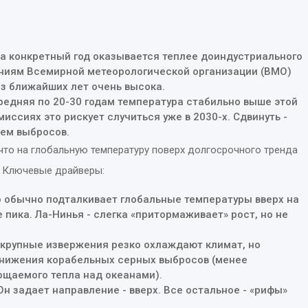
да конкретный год оказывается теплее доиндустриального
лениям Всемирной метеорологической организации (ВМО)
из ближайших лет очень высока.
средняя по 20-30 годам температура стабильно выше этой
миссиях это рискует случиться уже в 2030-х. Сдвинуть -
ем выбросов.
 что на глобальную температуру поверх долгосрочного тренда
. Ключевые драйверы:
о обычно подталкивает глобальные температуры вверх на
е пика. Ла-Нинья - слегка «притормаживает» рост, но не
х крупные извержения резко охлаждают климат, но
снижения корабельных серных выбросов (менее
ощаемого тепла над океанами).
н задает направление - вверх. Все остальное - «рифы»