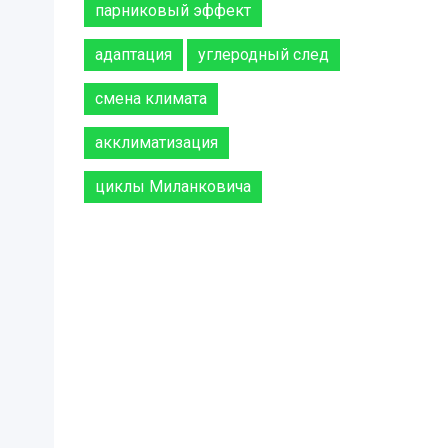
парниковый эффект
адаптация
углеродный след
смена климата
акклиматизация
циклы Миланковича