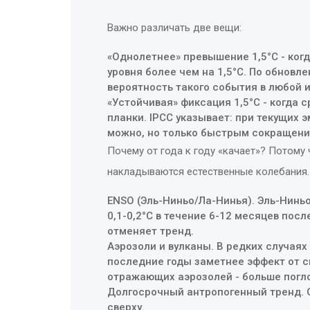
Важно различать две вещи:
«Однолетнее» превышение 1,5°C - ког
уровня более чем на 1,5°C. По обнов
вероятность такого события в любой 
«Устойчивая» фиксация 1,5°C - когда 
планки. IPCC указывает: при текущих э
можно, но только быстрым сокращени
Почему от года к году «качает»? Потому
накладываются естественные колебания
ENSO (Эль-Ниньо/Ла-Нинья). Эль-Нинь
0,1-0,2°C в течение 6-12 месяцев посл
отменяет тренд.
Аэрозоли и вулканы. В редких случая
последние годы заметнее эффект от 
отражающих аэрозолей - больше погл
Долгосрочный антропогенный тренд. О
сверху.