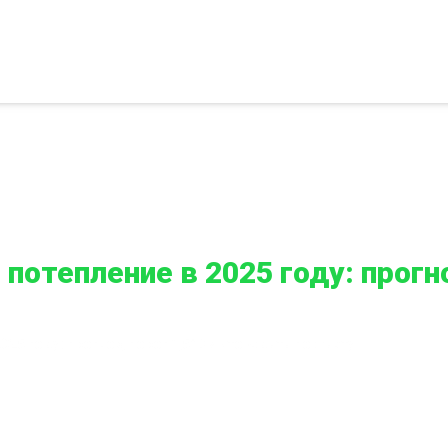
потепление в 2025 году: прогно
25 году: прогноз, порог 1,5°C и что ждать по факту