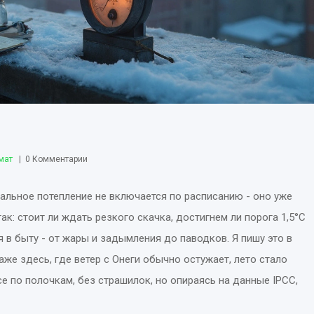
мат
0 Комментарии
бальное потепление не включается по расписанию - оно уже
так: стоит ли ждать резкого скачка, достигнем ли порога 1,5°C
 в быту - от жары и задымления до паводков. Я пишу это в
аже здесь, где ветер с Онеги обычно остужает, лето стало
е по полочкам, без страшилок, но опираясь на данные IPCC,