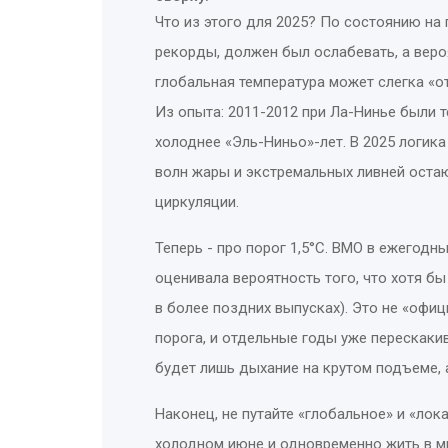
Что из этого для 2025? По состоянию на
рекорды, должен был ослабевать, а вероя
глобальная температура может слегка «о
Из опыта: 2011-2012 при Ла-Нинье были 
холоднее «Эль-Ниньо»-лет. В 2025 логик
волн жары и экстремальных ливней остаю
циркуляции.
Теперь - про порог 1,5°C. ВМО в ежегодных
оценивала вероятность того, что хотя бы
в более поздних выпусках). Это не «офи
порога, и отдельные годы уже перескакив
будет лишь дыхание на крутом подъеме, а
Наконец, не путайте «глобальное» и «лок
холодном июне и одновременно жить в ми