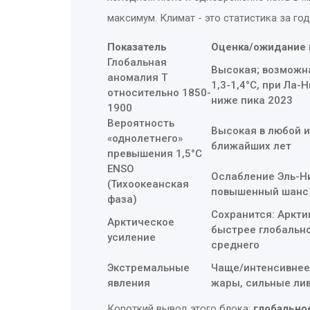
максимум. Климат - это статистика за год
Показатель
Оценка/ожидание 
Глобальная
Высокая; возможна
аномалия T
1,3-1,4°C, при Ла-
относительно 1850-
ниже пика 2023
1900
Вероятность
Высокая в любой и
«однолетнего»
ближайших лет
превышения 1,5°C
ENSO
Ослабление Эль-Н
(Тихоокеанская
повышенный шанс
фаза)
Сохранится: Аркти
Арктическое
быстрее глобальн
усиление
среднего
Экстремальные
Чаще/интенсивнее
явления
жары, сильные лив
Короткий вывод этого блока:
глобально