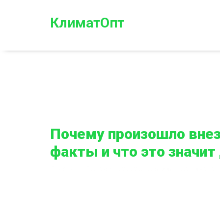
КлиматОпт
Почему произошло внез
факты и что это значит
Главная
Почему произошло внезапное изменение