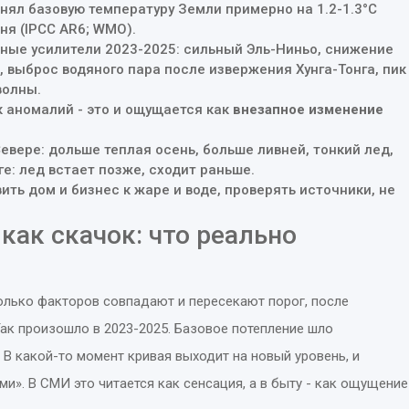
нял базовую температуру Земли примерно на 1.2-1.3°C
ня (IPCC AR6; WMO).
ные усилители 2023-2025: сильный Эль-Ниньо, снижение
 выброс водяного пара после извержения Хунга-Тонга, пик
волны.
 аномалий - это и ощущается как
внезапное изменение
вере: дольше теплая осень, больше ливней, тонкий лед,
ге: лед встает позже, сходит раньше.
ить дом и бизнес к жаре и воде, проверять источники, не
как скачок: что реально
олько факторов совпадают и пересекают порог, после
Так произошло в 2023-2025. Базовое потепление шло
 В какой-то момент кривая выходит на новый уровень, и
». В СМИ это читается как сенсация, а в быту - как ощущение