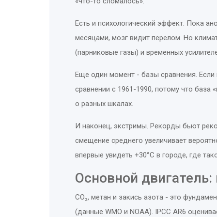
«что-то сломалось».
Есть и психологический эффект. Пока ано
месяцами, мозг видит перелом. Но клима
(парниковые газы) и временных усилителе
Еще один момент - базы сравнения. Если 
сравнении с 1961-1990, потому что база 
о разных шкалах.
И наконец, экстримы. Рекорды бьют рек
смещение среднего увеличивает вероятно
впервые увидеть +30°C в городе, где так
Основной двигатель:
CO₂, метан и закись азота - это фундаме
(данные WMO и NOAA). IPCC AR6 оценивает