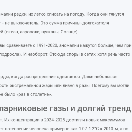
малии редки, их легко списать на погоду. Когда они тянутся
т - не выключатель. Это сумма причины-долгожителя
й (океан, аэрозоли, вулканы, Солнце).
вы сравниваете с 1991-2020, аномалии кажутся больше, чем при
«подросла». И наоборот. Отсюда споры в сетях, хотя речь часто
орды, когда распределение сдвигается. Даже небольшое
сть экстремальной жары или ливня в разы. Поэтому вы могли
ое было «раз в столетие».
 парниковые газы и долгий тренд
нт. Их концентрации в 2024-2025 достигли новых максимумов
 потепление человека примерно как 1.07-1.2°C к 2010-м, а по