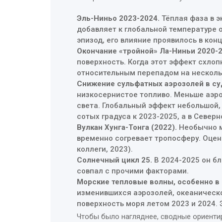
Эль-Ниньо 2023-2024.
Тёплая фаза в э
добавляет к глобальной температуре о
эпизод, его влияние проявилось в конц
Окончание «тройной» Ла-Ниньи 2020-2
поверхность. Когда этот эффект схло
относительным перепадом на несколь
Снижение сульфатных аэрозолей в су
низкосернистое топливо. Меньше аэро
света. Глобальный эффект небольшой,
сотых градуса к 2023-2025, а в Север
Вулкан Хунга-Тонга (2022).
Необычно м
временно согревает тропосферу. Оценк
коллеги, 2023).
Солнечный цикл 25.
В 2024-2025 он бл
совпал с прочими факторами.
Морские тепловые волны, особенно в
изменившихся аэрозолей, океаническ
поверхность моря летом 2023 и 2024. 
Чтобы было нагляднее, сводные ориентир