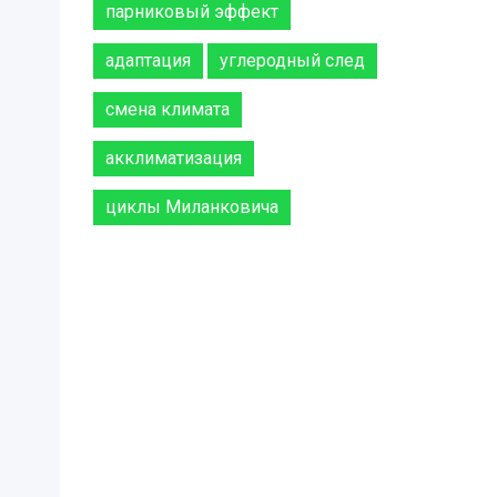
парниковый эффект
адаптация
углеродный след
смена климата
акклиматизация
циклы Миланковича