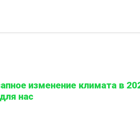
апное изменение климата в 202
 для нас
 климата в 2023-2025: причины, факты и что это значит для нас