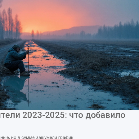
тели 2023-2025: что добавило
чные, но в сумме зашумели график.