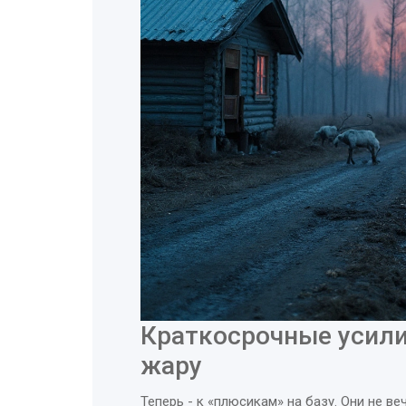
Краткосрочные усили
жару
Теперь - к «плюсикам» на базу. Они не ве