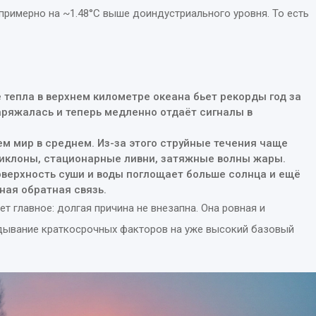
примерно на ~1.48°C выше доиндустриального уровня. То есть
 тепла в верхнем километре океана бьет рекорды год за
заряжалась и теперь медленно отдаёт сигналы в
чем мир в среднем. Из-за этого струйные течения чаще
иклоны, стационарные ливни, затяжные волны жары.
поверхность суши и воды поглощает больше солнца и ещё
ная обратная связь.
т главное: долгая причина не внезапна. Она ровная и
дывание краткосрочных факторов на уже высокий базовый