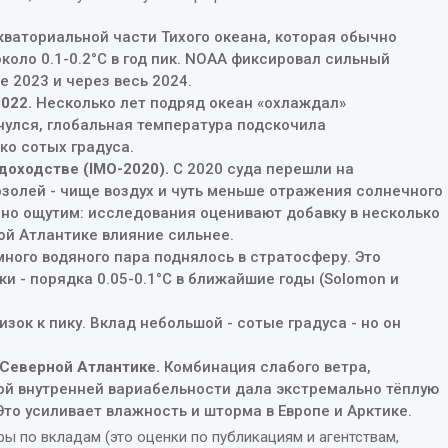
кваториальной части Тихого океана, которая обычно
коло 0.1-0.2°C в год пик. NOAA фиксировал сильный
е 2023 и через весь 2024.
022.
Несколько лет подряд океан «охлаждал»
пнулся, глобальная температура подскочила
ко сотых градуса.
доходстве (IMO-2020).
С 2020 суда перешли на
золей - чище воздух и чуть меньше отражения солнечного
 но ощутим: исследования оценивают добавку в несколько
ной Атлантике влияние сильнее.
ного водяного пара поднялось в стратосферу. Это
и - порядка 0.05-0.1°C в ближайшие годы (Solomon и
изок к пику. Вклад небольшой - сотые градуса - но он
 Северной Атлантике.
Комбинация слабого ветра,
ой внутренней вариабельности дала экстремально тёплую
Это усиливает влажность и шторма в Европе и Арктике.
ы по вкладам (это оценки по публикациям и агентствам,