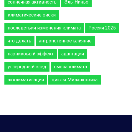
солнечная активность
Эль-Ниньо
климатические риски
последствия изменения климата
Россия 2025
что делать
антропогенное влияние
парниковый эффект
адаптация
углеродный след
смена климата
акклиматизация
циклы Миланковича