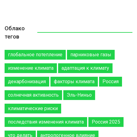
Облако
тегов
глобальное потепление
парниковые газы
изменение климата
адаптация к климату
декарбонизация
факторы климата
Россия
солнечная активность
Эль-Ниньо
климатические риски
последствия изменения климата
Россия 2025
что делать
антропогенное влияние