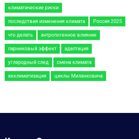
климатические риски
последствия изменения климата
Россия 2025
что делать
антропогенное влияние
парниковый эффект
адаптация
углеродный след
смена климата
акклиматизация
циклы Миланковича