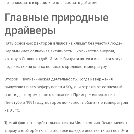
не паниковать и правильно планировать действия.
Главные природные
драйверы
Пять основных факторов влияют на климат без участия людей.
Первым идёт солнечная активность – количество энергии,
которую Солнце отдаёт Земле. Выпучки пятен и вспышки могут
поднимать или слегка понижать среднюю температуру.
Второй – вулканическая деятельность. Когда извержения
выпускают в атмосферу пепел и SO₂, они отражают солнечный
свет и дают временное охлаждение. Пример – извержение
Пинатубо в 1991 году, которое понизило глобальные температуры
на 0,3 °C.
Третий фактор – орбитальные циклы Миланковича. Земля меняет
форму своей орбиты и наклон оси каждые десятки тысяч лет. Эти