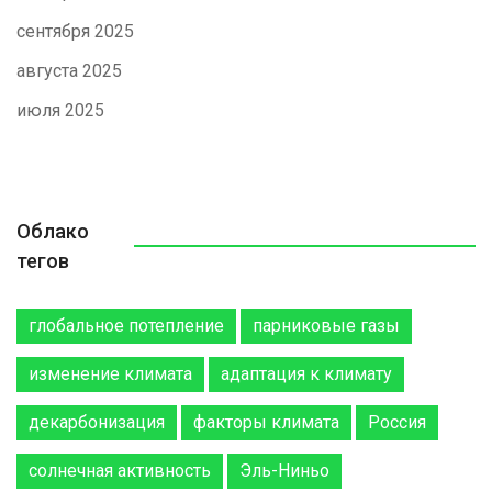
сентября 2025
августа 2025
июля 2025
Облако
тегов
глобальное потепление
парниковые газы
изменение климата
адаптация к климату
декарбонизация
факторы климата
Россия
солнечная активность
Эль-Ниньо