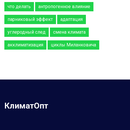
что делать
антропогенное влияние
парниковый эффект
адаптация
углеродный след
смена климата
акклиматизация
циклы Миланковича
КлиматОпт