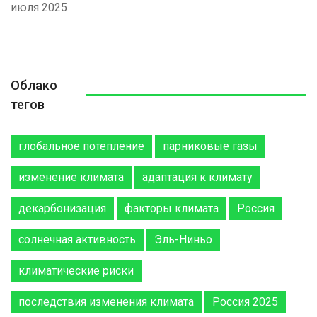
июля 2025
Облако
тегов
глобальное потепление
парниковые газы
изменение климата
адаптация к климату
декарбонизация
факторы климата
Россия
солнечная активность
Эль-Ниньо
климатические риски
последствия изменения климата
Россия 2025