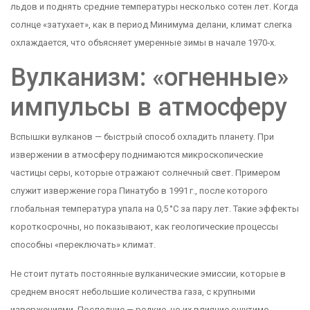
льдов и поднять средние температуры несколько сотен лет. Когда
солнце «затухает», как в период Минимума делани, климат слегка
охлаждается, что объясняет умеренные зимы в начале 1970‑х.
Вулканизм: «огненные»
импульсы в атмосферу
Вспышки вулканов — быстрый способ охладить планету. При
извержении в атмосферу поднимаются микроскопические
частицы серы, которые отражают солнечный свет. Примером
служит извержение гора Пинатубо в 1991 г., после которого
глобальная температура упала на 0,5 °C за пару лет. Такие эффекты
короткосрочны, но показывают, как геологические процессы
способны «переключать» климат.
Не стоит путать постоянные вулканические эмиссии, которые в
среднем вносят небольшие количества газа, с крупными
извержениями. Последние — редкие, но их влияние ощутимо.