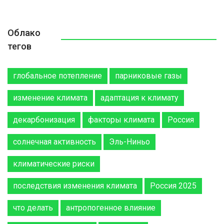
Облако
тегов
глобальное потепление
парниковые газы
изменение климата
адаптация к климату
декарбонизация
факторы климата
Россия
солнечная активность
Эль-Ниньо
климатические риски
последствия изменения климата
Россия 2025
что делать
антропогенное влияние