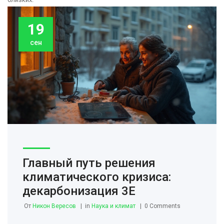
19
сен
Главный путь решения
климатического кризиса:
декарбонизация 3Е
От
Никон Вересов
in
Наука и климат
0 Comments