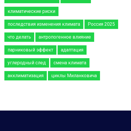
климатические риски
последствия изменения климата
Россия 2025
что делать
антропогенное влияние
парниковый эффект
адаптация
углеродный след
смена климата
акклиматизация
циклы Миланковича