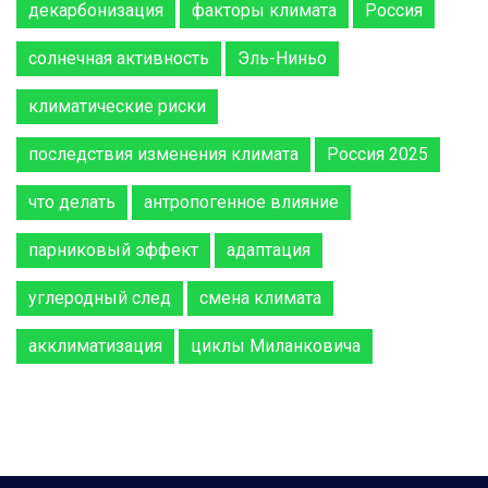
декарбонизация
факторы климата
Россия
солнечная активность
Эль-Ниньо
климатические риски
последствия изменения климата
Россия 2025
что делать
антропогенное влияние
парниковый эффект
адаптация
углеродный след
смена климата
акклиматизация
циклы Миланковича