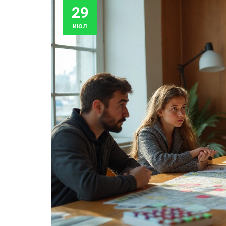
29
июл