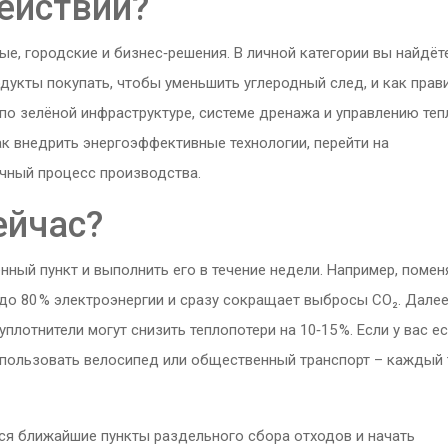
действий?
е, городские и бизнес‑решения. В личной категории вы найдёте
одукты покупать, чтобы уменьшить углеродный след, и как прав
по зелёной инфраструктуре, системе дренажа и управлению те
ак внедрить энергоэффективные технологии, перейти на
чный процесс производства.
ейчас?
ный пункт и выполнить его в течение недели. Например, помен
до 80 % электроэнергии и сразу сокращает выбросы CO₂. Дале
плотнители могут снизить теплопотери на 10‑15 %. Если у вас е
использовать велосипед или общественный транспорт – каждый
тся ближайшие пункты раздельного сбора отходов и начать