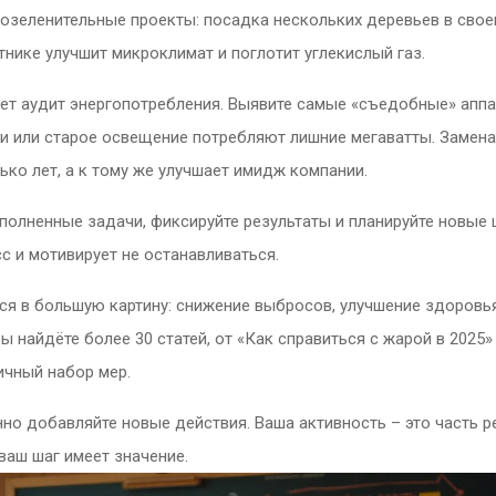
 озеленительные проекты: посадка нескольких деревьев в сво
тнике улучшит микроклимат и поглотит углекислый газ.
дет аудит энергопотребления. Выявите самые «съедобные» апп
и или старое освещение потребляют лишние мегаватты. Замена
ко лет, а к тому же улучшает имидж компании.
полненные задачи, фиксируйте результаты и планируйте новые 
с и мотивирует не останавливаться.
ся в большую картину: снижение выбросов, улучшение здоровь
ы найдёте более 30 статей, от «Как справиться с жарой в 2025»
ичный набор мер.
енно добавляйте новые действия. Ваша активность – это часть 
ваш шаг имеет значение.