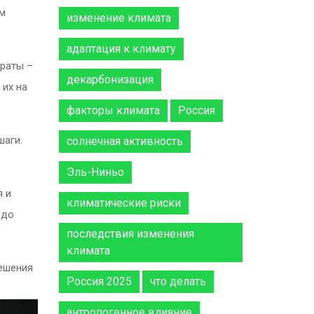
ем
изменение климата
адаптация к климату
араты –
декарбонизация
 их на
факторы климата
Россия
шаги.
солнечная активность
Эль-Ниньо
я и
климатические риски
 до
последствия изменения
климата
решения
Россия 2025
что делать
антропогенное влияние