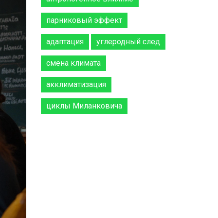
парниковый эффект
адаптация
углеродный след
смена климата
акклиматизация
циклы Миланковича