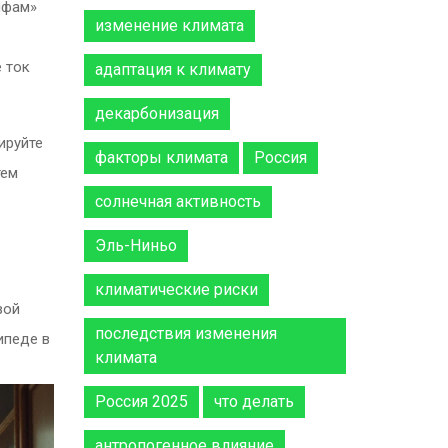
ифам»
изменение климата
е ток
адаптация к климату
декарбонизация
ируйте
факторы климата
Россия
тем
солнечная активность
Эль-Ниньо
климатические риски
вой
последствия изменения
ипеде в
климата
Россия 2025
что делать
антропогенное влияние