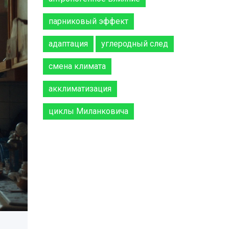
парниковый эффект
адаптация
углеродный след
смена климата
акклиматизация
циклы Миланковича