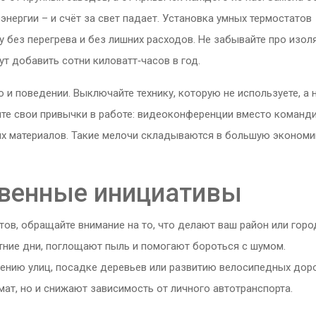
нергии – и счёт за свет падает. Установка умных термостатов
 без перегрева и без лишних расходов. Не забывайте про изо
ут добавить сотни киловатт‑часов в год.
о и поведении. Выключайте технику, которую не используете, а 
рите свои привычки в работе: видеоконференции вместо команд
х материалов. Такие мелочи складываются в большую экономи
твенные инициативы
ов, обращайте внимание на то, что делают ваш район или горо
тние дни, поглощают пыль и помогают бороться с шумом.
ению улиц, посадке деревьев или развитию велосипедных дор
ат, но и снижают зависимость от личного автотранспорта.