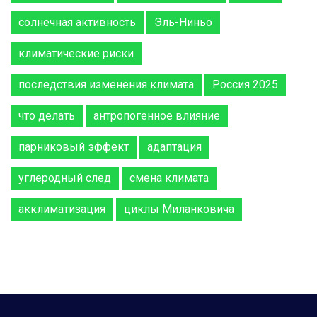
солнечная активность
Эль-Ниньо
климатические риски
последствия изменения климата
Россия 2025
что делать
антропогенное влияние
парниковый эффект
адаптация
углеродный след
смена климата
акклиматизация
циклы Миланковича