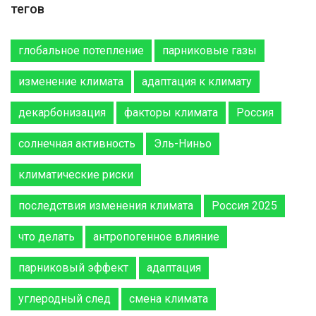
тегов
глобальное потепление
парниковые газы
изменение климата
адаптация к климату
декарбонизация
факторы климата
Россия
солнечная активность
Эль-Ниньо
климатические риски
последствия изменения климата
Россия 2025
что делать
антропогенное влияние
парниковый эффект
адаптация
углеродный след
смена климата