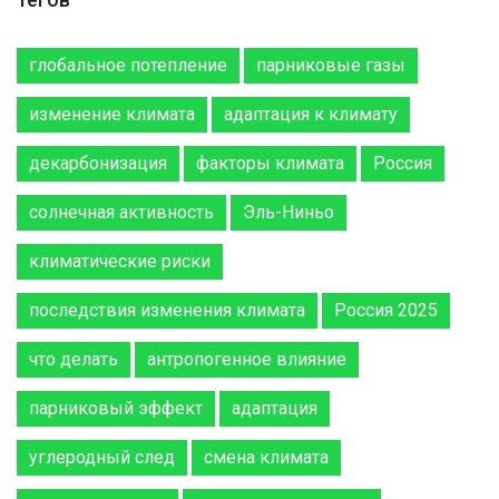
глобальное потепление
парниковые газы
изменение климата
адаптация к климату
декарбонизация
факторы климата
Россия
солнечная активность
Эль-Ниньо
климатические риски
последствия изменения климата
Россия 2025
что делать
антропогенное влияние
парниковый эффект
адаптация
углеродный след
смена климата