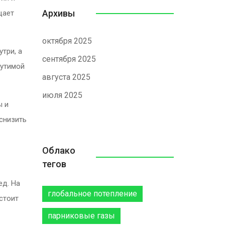
Архивы
щает
октября 2025
три, а
сентября 2025
щутимой
августа 2025
июля 2025
ы и
 снизить
Облако
тегов
ед. На
глобальное потепление
стоит
парниковые газы