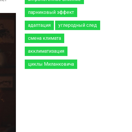
парниковый эффект
адаптация
углеродный след
смена климата
акклиматизация
циклы Миланковича