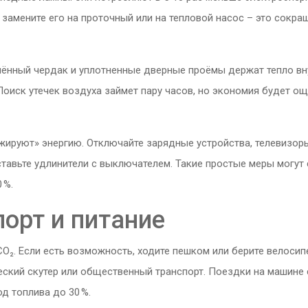
 замените его на проточный или на тепловой насос – это сокра
плённый чердак и уплотненные дверные проёмы держат тепло вну
 Поиск утечек воздуха займет пару часов, но экономия будет о
ируют» энергию. Отключайте зарядные устройства, телевизор
ставьте удлинители с выключателем. Такие простые меры могут
 %.
орт и питание
O₂. Если есть возможность, ходите пешком или берите велосип
еский скутер или общественный транспорт. Поездки на машине 
д топлива до 30 %.