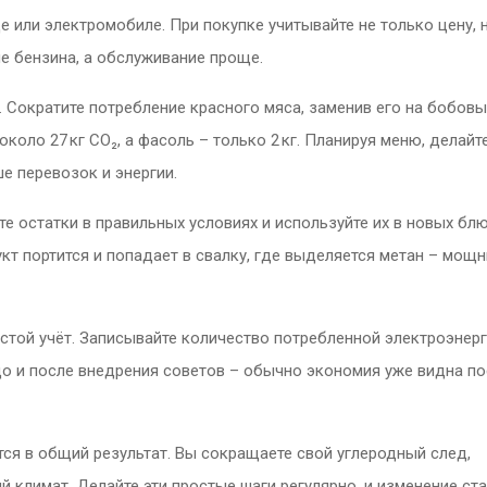
 или электромобиле. При покупке учитывайте не только цену, 
е бензина, а обслуживание проще.
. Сократите потребление красного мяса, заменив его на бобовы
коло 27 кг CO₂, а фасоль – только 2 кг. Планируя меню, делайт
е перевозок и энергии.
те остатки в правильных условиях и используйте их в новых бл
кт портится и попадает в свалку, где выделяется метан – мощ
ростой учёт. Записывайте количество потребленной электроэнерг
до и после внедрения советов – обычно экономия уже видна п
ся в общий результат. Вы сокращаете свой углеродный след,
й климат. Делайте эти простые шаги регулярно, и изменение ст