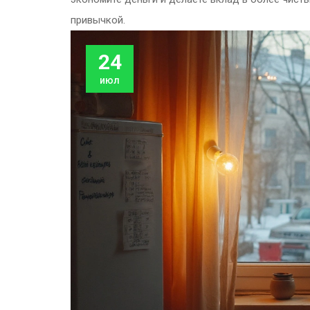
привычкой.
24
июл