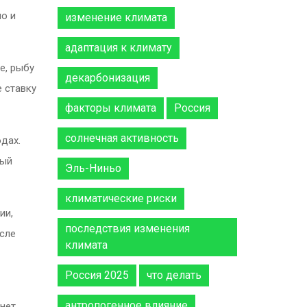
но и
изменение климата
адаптация к климату
е, рыбу
декарбонизация
е ставку
факторы климата
Россия
солнечная активность
юдах.
ный
Эль-Ниньо
климатические риски
ии,
последствия изменения
осле
климата
Россия 2025
что делать
антропогенное влияние
анет