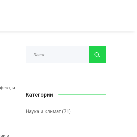
фект, и
Категории
Наука и климат
(71)
ии и