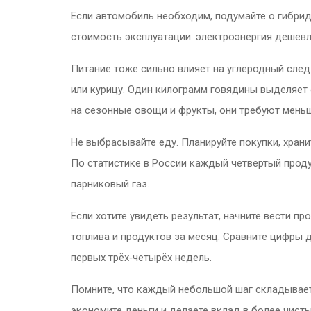
Если автомобиль необходим, подумайте о гибриде
стоимость эксплуатации: электроэнергия дешевл
Питание тоже сильно влияет на углеродный след
или курицу. Один килограмм говядины выделяет о
на сезонные овощи и фрукты, они требуют меньш
Не выбрасывайте еду. Планируйте покупки, храни
По статистике в России каждый четвертый проду
парниковый газ.
Если хотите увидеть результат, начните вести п
топлива и продуктов за месяц. Сравните цифры 
первых трёх‑четырёх недель.
Помните, что каждый небольшой шаг складывает
экономите деньги и делаете вклад в более чисты