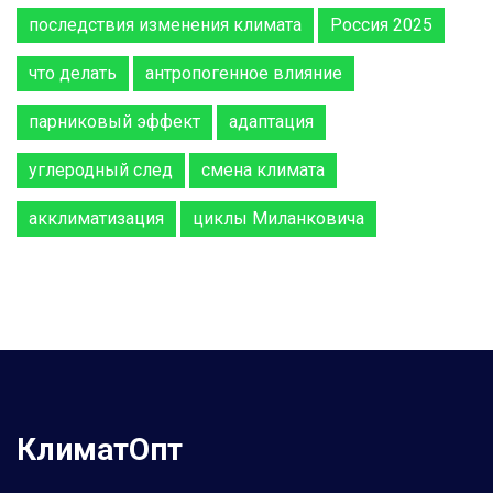
последствия изменения климата
Россия 2025
что делать
антропогенное влияние
парниковый эффект
адаптация
углеродный след
смена климата
акклиматизация
циклы Миланковича
КлиматОпт