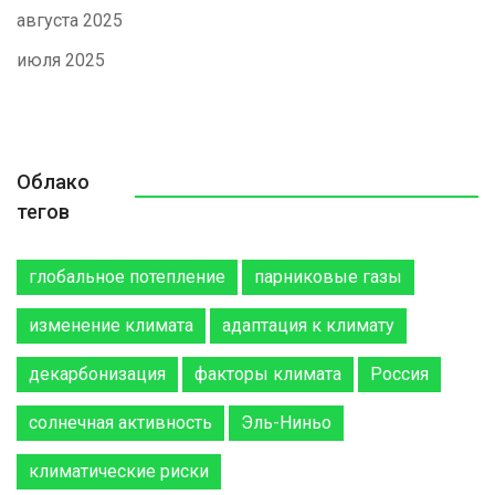
августа 2025
июля 2025
Облако
тегов
глобальное потепление
парниковые газы
изменение климата
адаптация к климату
декарбонизация
факторы климата
Россия
солнечная активность
Эль-Ниньо
климатические риски