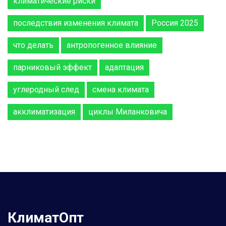
климатические риски
последствия изменения климата
Россия 2025
что делать
антропогенное влияние
парниковый эффект
адаптация
углеродный след
смена климата
акклиматизация
циклы Миланковича
КлиматОпт