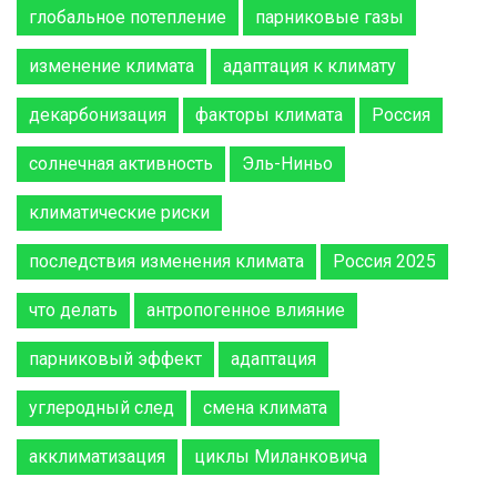
глобальное потепление
парниковые газы
изменение климата
адаптация к климату
декарбонизация
факторы климата
Россия
солнечная активность
Эль-Ниньо
климатические риски
последствия изменения климата
Россия 2025
что делать
антропогенное влияние
парниковый эффект
адаптация
углеродный след
смена климата
акклиматизация
циклы Миланковича