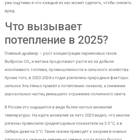
уже ощутимы и что каждый из нас может сделать, чтобы снизить
вред.
Что вызывает
потепление в 2025?
Главный драйвер – рост концентрации парниковых газов.
Выбросы CO₂ и метана продолжают расти из‑за добычи
ископаемого топлива, промышленности и сельского хозяйства.
Кроме того, в 2023‑2024‑х годах усилились природные факторы:
сильное Эль‑Ниньо привёл к потеплению океанов, а снижение
аэрозольных частиц уменьшило отражение солнечного света.
В России это ощущается в виде более частых аномалий
температуры. На карте аномалий за лето 2025 видно, что многие
регионы превысили среднегодовые показатели на 2‑3 °C, а в
Сибири даже на 5 °C. Такие скачки приводят к засухам в южных
регионах и к сильным ливням на севере, когда влага быстро