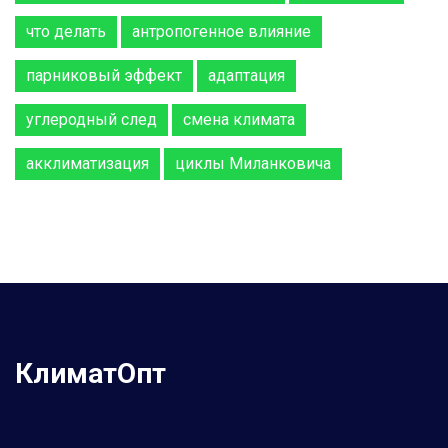
что делать
антропогенное влияние
парниковый эффект
адаптация
углеродный след
смена климата
акклиматизация
циклы Миланковича
КлиматОпт