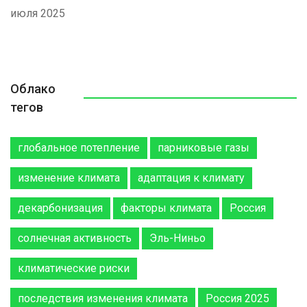
июля 2025
Облако
тегов
глобальное потепление
парниковые газы
изменение климата
адаптация к климату
декарбонизация
факторы климата
Россия
солнечная активность
Эль-Ниньо
климатические риски
последствия изменения климата
Россия 2025